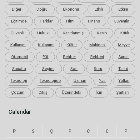
Diğer
Doğru
Ekonomi
Etkili
Etkisi
Eğitimde
Farklar
Filmi
Finans
Güvenilir
Güvenli
Hukuki
Kanıtlanmış
Kesin
Kritik
Kullanım
Kullanımı
Kültür
Makinesi
Meyve
Otomobil
Püf
Rehber
Rehberi
Sanat
Sanatta
Seçimi
Son
Soru
Tarihi
Teknoloji
Teknolojide
Uzman
Yaş
Yolları
Çözüm
Çıkış
Üzerindeki
İçin
Şartları
Calendar
P
S
Ç
P
C
C
P