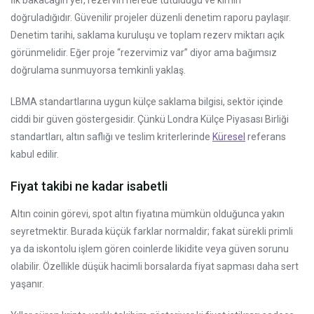
İlk bakacağın yer, rezervin nerede tutulduğu ve kimin
doğruladığıdır. Güvenilir projeler düzenli denetim raporu paylaşır.
Denetim tarihi, saklama kuruluşu ve toplam rezerv miktarı açık
görünmelidir. Eğer proje “rezervimiz var” diyor ama bağımsız
doğrulama sunmuyorsa temkinli yaklaş.
LBMA standartlarına uygun külçe saklama bilgisi, sektör içinde
ciddi bir güven göstergesidir. Çünkü Londra Külçe Piyasası Birliği
standartları, altın saflığı ve teslim kriterlerinde
Küresel
referans
kabul edilir.
Fiyat takibi ne kadar isabetli
Altın coinin görevi, spot altın fiyatına mümkün olduğunca yakın
seyretmektir. Burada küçük farklar normaldir; fakat sürekli primli
ya da iskontolu işlem gören coinlerde likidite veya güven sorunu
olabilir. Özellikle düşük hacimli borsalarda fiyat sapması daha sert
yaşanır.