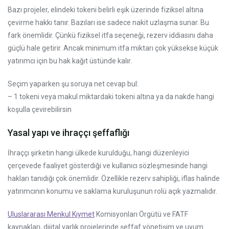
Bazı projeler, elindeki tokeni belirli eşik üzerinde fiziksel altına
çevirme hakkı tanır. Bazıları ise sadece nakit uzlaşma sunar. Bu
fark önemlidir. Çünkü fiziksel itfa seçeneği, rezerv iddiasını daha
güçlü hale getirir. Ancak minimum itfa miktarı çok yüksekse küçük
yatırımcı için bu hak kağıt üstünde kalır.
Seçim yaparken şu soruya net cevap bul:
– 1 tokeni veya makul miktardaki tokeni altına ya da nakde hangi
koşulla çevirebilirsin
Yasal yapı ve ihraççı şeffaflığı
İhraççı şirketin hangi ülkede kurulduğu, hangi düzenleyici
çerçevede faaliyet gösterdiği ve kullanıcı sözleşmesinde hangi
hakları tanıdığı çok önemlidir. Özellikle rezerv sahipliği, iflas halinde
yatırımcının konumu ve saklama kuruluşunun rolü açık yazmalıdır.
Uluslararası Menkul Kıymet
Komisyonları Örgütü ve FATF
kaynakları, dijital varlık projelerinde şeffaf yönetişim ve uyum