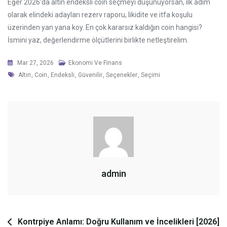
Eğer 2026’da altın endeksli coin seçmeyi düşünüyorsan, ilk adım
olarak elindeki adayları rezerv raporu, likidite ve itfa koşulu
üzerinden yan yana koy. En çok kararsız kaldığın coin hangisi?
İsmini yaz, değerlendirme ölçütlerini birlikte netleştirelim.
Mar 27, 2026
Ekonomi Ve Finans
Tags
Altın
,
Coin
,
Endeksli
,
Güvenilir
,
Seçenekler
,
Seçimi
admin
Yazı
Kontrpiye Anlamı: Doğru Kullanım ve İncelikleri [2026]