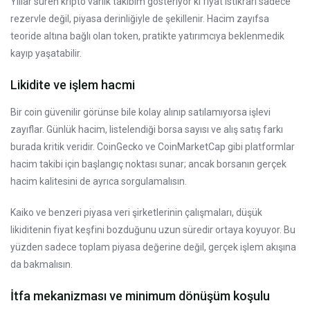
Yıllar süren kripto varlık takibim gösteriyor ki fiyat istikrarı sadece
rezervle değil, piyasa derinliğiyle de şekillenir. Hacim zayıfsa
teoride altına bağlı olan token, pratikte yatırımcıya beklenmedik
kayıp yaşatabilir.
Likidite ve işlem hacmi
Bir coin güvenilir görünse bile kolay alınıp satılamıyorsa işlevi
zayıflar. Günlük hacim, listelendiği borsa sayısı ve alış satış farkı
burada kritik veridir. CoinGecko ve CoinMarketCap gibi platformlar
hacim takibi için başlangıç noktası sunar; ancak borsanın gerçek
hacim kalitesini de ayrıca sorgulamalısın.
Kaiko ve benzeri piyasa veri şirketlerinin çalışmaları, düşük
likiditenin fiyat keşfini bozduğunu uzun süredir ortaya koyuyor. Bu
yüzden sadece toplam piyasa değerine değil, gerçek işlem akışına
da bakmalısın.
İtfa mekanizması ve minimum dönüşüm koşulu