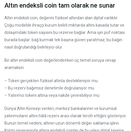
Altın endeksli coin tam olarak ne sunar
Altın endeksli coin, değerini fiziksel altından alan dijital varlıktır.
Çoğu modelde ihraççı kurum belirli miktarda altını kasada tutar ve
dolaşımdaki token sayısını bu rezerve bağlar. Ama işin püf noktası
burada başlar: bağ kurmak tek başına güven yaratmaz, bu bağın
nasıl doğrulandığı belirleyici olur.
Bir altın endeksli coin değerlendirirken üç temel soruya cevap
aramalısın:
– Token gerçekten fiziksel altınla destekleniyor mu
– Bu rezerv bağımsız denetimle doğrulanıyor mu
– Yatırımcı tokeni altına veya nakde çevirebiliyor mu
Dünya Altın Konseyi verileri, merkez bankalarının ve kurumsal
yatırımcıların altını hâlâ rezerv aracı olarak tercih ettiğini gösteriyor.
Bunun temel nedeni, altının uzun dönemli değer saklama işlevi.
Kripto piyasasında altına endeksli coinler de bu işlevi dijital taşıma