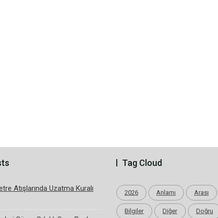
sts
Tag Cloud
tre Atışlarında Uzatma Kuralı
2026
Anlamı
Arası
Bilgiler
Diğer
Doğru