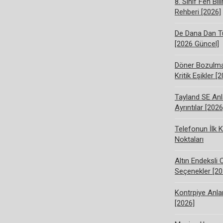
8. Sınıf Fen Bi
Rehberi [2026]
De Dana Dan Tü
[2026 Güncel]
Döner Bozulma 
Kritik Eşikler [
Tayland SE Anl
Ayrıntılar [2026
Telefonun İlk K
Noktaları
Altın Endeksli 
Seçenekler [20
Kontrpiye Anlam
[2026]