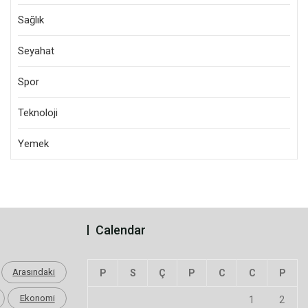
Sağlık
Seyahat
Spor
Teknoloji
Yemek
Calendar
Arasındaki
P
S
Ç
P
C
C
P
Ekonomi
1
2