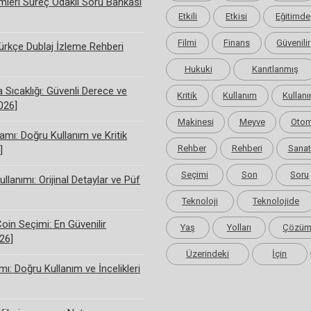
limleri Süreç Odaklı Soru Bankası
Etkili
Etkisi
Eğitimde
Filmi
Finans
Güvenilir
rkçe Dublaj İzleme Rehberi
Hukuki
Kanıtlanmış
Sıcaklığı: Güvenli Derece ve
Kritik
Kullanım
Kullanı
2026]
Makinesi
Meyve
Otom
amı: Doğru Kullanım ve Kritik
Rehber
Rehberi
Sanat
]
Seçimi
Son
Soru
ullanımı: Orijinal Detaylar ve Püf
Teknoloji
Teknolojide
Coin Seçimi: En Güvenilir
Yaş
Yolları
Çözü
26]
Üzerindeki
İçin
ı: Doğru Kullanım ve İncelikleri