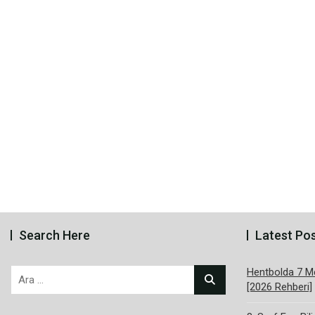
Search Here
Latest Po
Hentbolda 7 Me
Arama:
[2026 Rehberi]