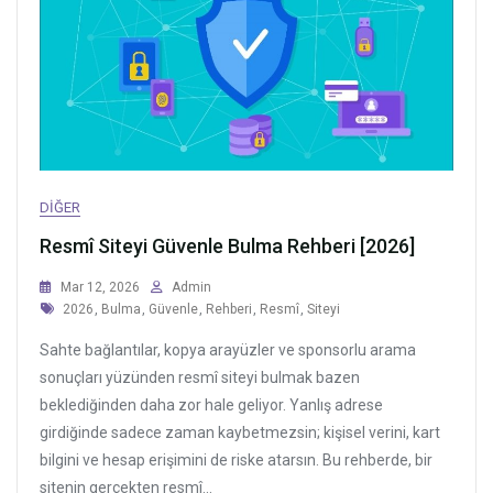
DIĞER
Resmî Siteyi Güvenle Bulma Rehberi [2026]
Mar 12, 2026
Admin
Tags
2026
,
Bulma
,
Güvenle
,
Rehberi
,
Resmî
,
Siteyi
Sahte bağlantılar, kopya arayüzler ve sponsorlu arama
sonuçları yüzünden resmî siteyi bulmak bazen
beklediğinden daha zor hale geliyor. Yanlış adrese
girdiğinde sadece zaman kaybetmezsin; kişisel verini, kart
bilgini ve hesap erişimini de riske atarsın. Bu rehberde, bir
sitenin gerçekten resmî...