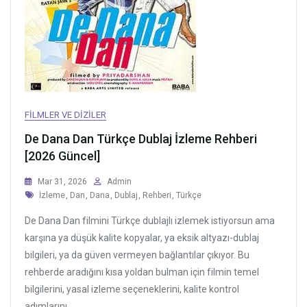
FILMLER VE DIZILER
De Dana Dan Türkçe Dublaj İzleme Rehberi
[2026 Güncel]
Mar 31, 2026
Admin
Tags
İzleme
,
Dan
,
Dana
,
Dublaj
,
Rehberi
,
Türkçe
De Dana Dan filmini Türkçe dublajlı izlemek istiyorsun ama
karşına ya düşük kalite kopyalar, ya eksik altyazı-dublaj
bilgileri, ya da güven vermeyen bağlantılar çıkıyor. Bu
rehberde aradığını kısa yoldan bulman için filmin temel
bilgilerini, yasal izleme seçeneklerini, kalite kontrol
adımlarını...