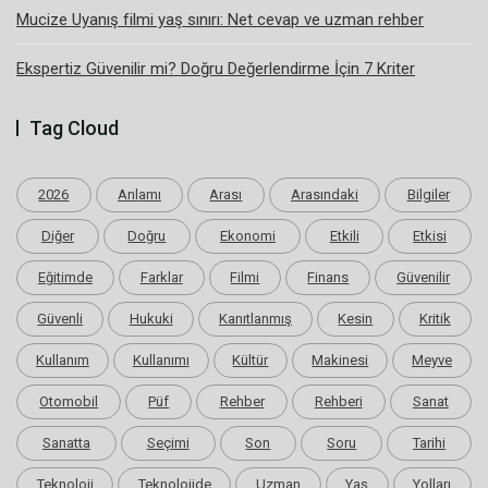
Mucize Uyanış filmi yaş sınırı: Net cevap ve uzman rehber
Ekspertiz Güvenilir mi? Doğru Değerlendirme İçin 7 Kriter
Tag Cloud
2026
Anlamı
Arası
Arasındaki
Bilgiler
Diğer
Doğru
Ekonomi
Etkili
Etkisi
Eğitimde
Farklar
Filmi
Finans
Güvenilir
Güvenli
Hukuki
Kanıtlanmış
Kesin
Kritik
Kullanım
Kullanımı
Kültür
Makinesi
Meyve
Otomobil
Püf
Rehber
Rehberi
Sanat
Sanatta
Seçimi
Son
Soru
Tarihi
Teknoloji
Teknolojide
Uzman
Yaş
Yolları