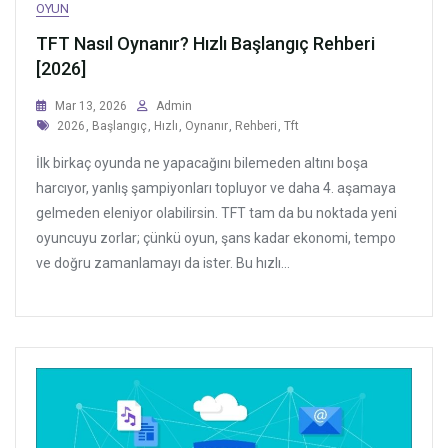
OYUN
TFT Nasıl Oynanır? Hızlı Başlangıç Rehberi
[2026]
Mar 13, 2026
Admin
Tags
2026
,
Başlangıç
,
Hızlı
,
Oynanır
,
Rehberi
,
Tft
İlk birkaç oyunda ne yapacağını bilemeden altını boşa
harcıyor, yanlış şampiyonları topluyor ve daha 4. aşamaya
gelmeden eleniyor olabilirsin. TFT tam da bu noktada yeni
oyuncuyu zorlar; çünkü oyun, şans kadar ekonomi, tempo
ve doğru zamanlamayı da ister. Bu hızlı...