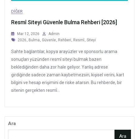
DIĞER
Resmî Siteyi Güvenle Bulma Rehberi [2026]
Mar 12, 2026
Admin
Tags
2026
,
Bulma
,
Güvenle
,
Rehberi
,
Resmî
,
Siteyi
Sahte bağlantılar, kopya arayüzler ve sponsorlu arama
sonuçları yüzünden resmî siteyi bulmak bazen
beklediğinden daha zor hale geliyor. Yanlış adrese
girdiğinde sadece zaman kaybetmezsin; kişisel verini, kart
bilgini ve hesap erişimini de riske atarsın. Bu rehberde, bir
sitenin gerçekten resmî...
Ara
Ara