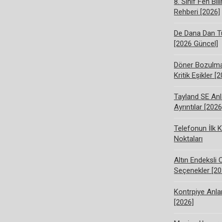
8. Sınıf Fen Bi
Rehberi [2026]
De Dana Dan Tü
[2026 Güncel]
Döner Bozulma 
Kritik Eşikler [
Tayland SE Anl
Ayrıntılar [2026
Telefonun İlk K
Noktaları
Altın Endeksli 
Seçenekler [20
Kontrpiye Anlam
[2026]