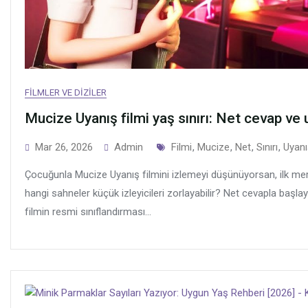
FILMLER VE DIZILER
Mucize Uyanış filmi yaş sınırı: Net cevap v
Tags
Mar 26, 2026
Admin
Filmi
,
Mucize
,
Net
,
Sınırı
,
Uyanı
Çocuğunla Mucize Uyanış filmini izlemeyi düşünüyorsan, ilk mera
hangi sahneler küçük izleyicileri zorlayabilir? Net cevapla başla
filmin resmi sınıflandırması...