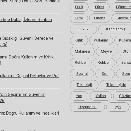
limleri Süreç Odaklı Soru Bankası
Etkili
Etkisi
Eğitimde
Filmi
Finans
Güvenilir
rkçe Dublaj İzleme Rehberi
Hukuki
Kanıtlanmış
Sıcaklığı: Güvenli Derece ve
Kritik
Kullanım
Kullanı
2026]
Makinesi
Meyve
Otom
amı: Doğru Kullanım ve Kritik
Rehber
Rehberi
Sanat
]
Seçimi
Son
Soru
ullanımı: Orijinal Detaylar ve Püf
Teknoloji
Teknolojide
Coin Seçimi: En Güvenilir
Yaş
Yolları
Çözü
26]
Üzerindeki
İçin
ı: Doğru Kullanım ve İncelikleri