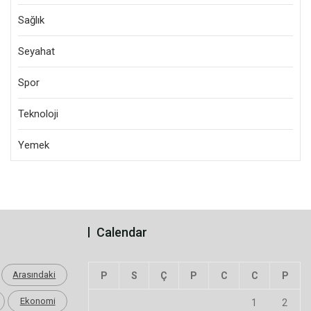
Sağlık
Seyahat
Spor
Teknoloji
Yemek
Calendar
Arasındaki
P
S
Ç
P
C
C
P
Ekonomi
1
2