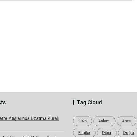
sts
Tag Cloud
tre Atışlarında Uzatma Kuralı
2026
Anlamı
Arası
Bilgiler
Diğer
Doğru