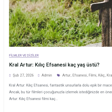
FILMLER VE DIZILER
Kral Artur: Kılıç Efsanesi kaç yaş üstü?
Tags
Şub 27, 2026
Admin
Artur
,
Efsanesi
,
Filmi
,
Kılıç
,
Kra
Kral Artur: Kılıç Efsanesi, fantastik unsurlarla dolu epik bir ma
Ancak, bu tür filmleri çocuğunuzla izlemek istediğinizde en öneml
Artur: Kılıç Efsanesi filmi kaç...