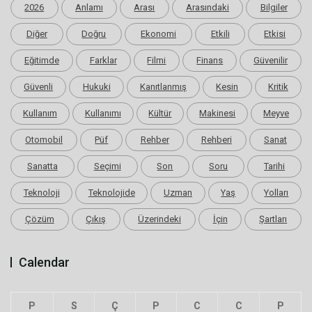
2026
Anlamı
Arası
Arasındaki
Bilgiler
Diğer
Doğru
Ekonomi
Etkili
Etkisi
Eğitimde
Farklar
Filmi
Finans
Güvenilir
Güvenli
Hukuki
Kanıtlanmış
Kesin
Kritik
Kullanım
Kullanımı
Kültür
Makinesi
Meyve
Otomobil
Püf
Rehber
Rehberi
Sanat
Sanatta
Seçimi
Son
Soru
Tarihi
Teknoloji
Teknolojide
Uzman
Yaş
Yolları
Çözüm
Çıkış
Üzerindeki
İçin
Şartları
Calendar
P
S
Ç
P
C
C
P