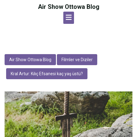
Skip
Air Show Ottowa Blog
to
content
Air Show Ottowa Blog
Filmler ve Diziler
Kral Artur: Kılıç Efsanesi kaç yaş üstü?