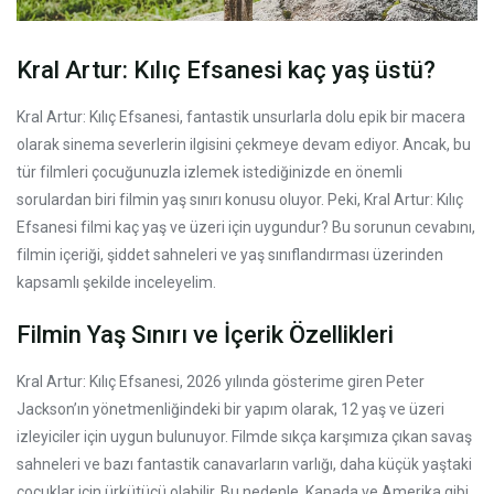
Kral Artur: Kılıç Efsanesi kaç yaş üstü?
Kral Artur: Kılıç Efsanesi, fantastik unsurlarla dolu epik bir macera
olarak sinema severlerin ilgisini çekmeye devam ediyor. Ancak, bu
tür filmleri çocuğunuzla izlemek istediğinizde en önemli
sorulardan biri filmin yaş sınırı konusu oluyor. Peki, Kral Artur: Kılıç
Efsanesi filmi kaç yaş ve üzeri için uygundur? Bu sorunun cevabını,
filmin içeriği, şiddet sahneleri ve yaş sınıflandırması üzerinden
kapsamlı şekilde inceleyelim.
Filmin Yaş Sınırı ve İçerik Özellikleri
Kral Artur: Kılıç Efsanesi, 2026 yılında gösterime giren Peter
Jackson’ın yönetmenliğindeki bir yapım olarak, 12 yaş ve üzeri
izleyiciler için uygun bulunuyor. Filmde sıkça karşımıza çıkan savaş
sahneleri ve bazı fantastik canavarların varlığı, daha küçük yaştaki
çocuklar için ürkütücü olabilir. Bu nedenle, Kanada ve Amerika gibi