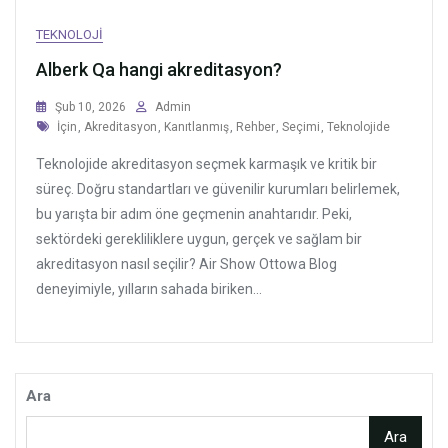
TEKNOLOJI
Alberk Qa hangi akreditasyon?
Şub 10, 2026
Admin
Tags
İçin
,
Akreditasyon
,
Kanıtlanmış
,
Rehber
,
Seçimi
,
Teknolojide
Teknolojide akreditasyon seçmek karmaşık ve kritik bir
süreç. Doğru standartları ve güvenilir kurumları belirlemek,
bu yarışta bir adım öne geçmenin anahtarıdır. Peki,
sektördeki gerekliliklere uygun, gerçek ve sağlam bir
akreditasyon nasıl seçilir? Air Show Ottowa Blog
deneyimiyle, yılların sahada biriken...
Ara
Ara