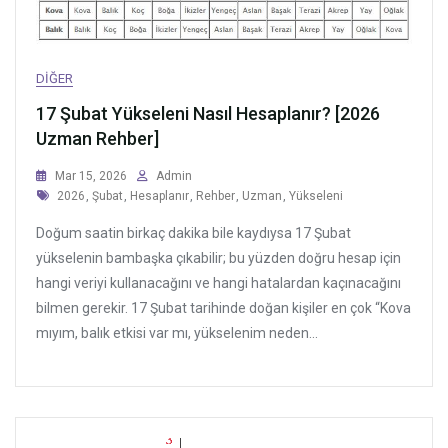
DIĞER
17 Şubat Yükseleni Nasıl Hesaplanır? [2026
Uzman Rehber]
Mar 15, 2026
Admin
Tags
2026
,
Şubat
,
Hesaplanır
,
Rehber
,
Uzman
,
Yükseleni
Doğum saatin birkaç dakika bile kaydıysa 17 Şubat
yükselenin bambaşka çıkabilir; bu yüzden doğru hesap için
hangi veriyi kullanacağını ve hangi hatalardan kaçınacağını
bilmen gerekir. 17 Şubat tarihinde doğan kişiler en çok “Kova
mıyım, balık etkisi var mı, yükselenim neden...