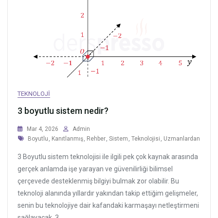
TEKNOLOJI
3 boyutlu sistem nedir?
Mar 4, 2026
Admin
Tags
Boyutlu
,
Kanıtlanmış
,
Rehber
,
Sistem
,
Teknolojisi
,
Uzmanlardan
3 Boyutlu sistem teknolojisi ile ilgili pek çok kaynak arasında
gerçek anlamda işe yarayan ve güvenilirliği bilimsel
çerçevede desteklenmiş bilgiyi bulmak zor olabilir. Bu
teknoloji alanında yıllardır yakından takip ettiğim gelişmeler,
senin bu teknolojiye dair kafandaki karmaşayı netleştirmeni
sağlayacak. 3...