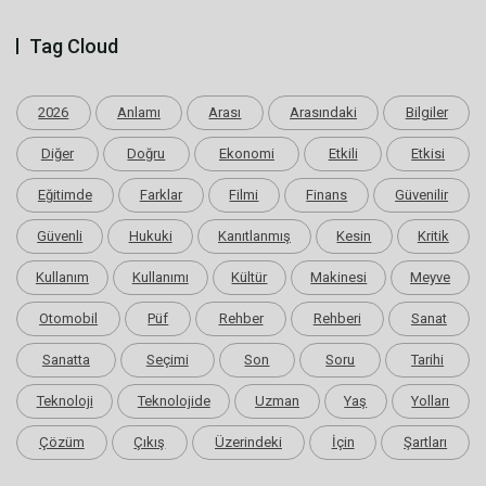
Tag Cloud
2026
Anlamı
Arası
Arasındaki
Bilgiler
Diğer
Doğru
Ekonomi
Etkili
Etkisi
Eğitimde
Farklar
Filmi
Finans
Güvenilir
Güvenli
Hukuki
Kanıtlanmış
Kesin
Kritik
Kullanım
Kullanımı
Kültür
Makinesi
Meyve
Otomobil
Püf
Rehber
Rehberi
Sanat
Sanatta
Seçimi
Son
Soru
Tarihi
Teknoloji
Teknolojide
Uzman
Yaş
Yolları
Çözüm
Çıkış
Üzerindeki
İçin
Şartları