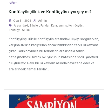
DIĞER
Konfüsyüsçülük ve Konfüçyüs aynı şey mi?
Oca 31, 2026
Admin
Tags
Arasındaki
,
Bilgiler
,
Farklar
,
Kanıtlanmış
,
Konfüçyüs
,
Konfüçyüsçülük
Konfüçyüsçülük ile Konfüçyüs arasındaki ilişkiyi sorgularken,
karşına sıklıkla karıştırılan ancak birbirinden farklı iki kavram
çıkar. Tarih boyunca bu terimlerin arasındaki farkın
netleşmemesi, birçok okuyucunun kafasında soru işaretleri
oluşturuyor. Peki, bu iki kavram aslında neyi ifade eder ve
aralarındaki temel farklar...