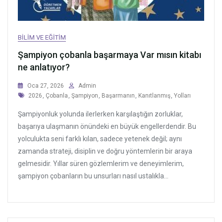
BILIM VE EĞITIM
Şampiyon çobanla başarmaya Var mısın kitabı
ne anlatıyor?
Oca 27, 2026
Admin
Tags
2026
,
Çobanla
,
Şampiyon
,
Başarmanın
,
Kanıtlanmış
,
Yolları
Şampiyonluk yolunda ilerlerken karşılaştığın zorluklar,
başarıya ulaşmanın önündeki en büyük engellerdendir. Bu
yolculukta seni farklı kılan, sadece yetenek değil; aynı
zamanda strateji, disiplin ve doğru yöntemlerin bir araya
gelmesidir. Yıllar süren gözlemlerim ve deneyimlerim,
şampiyon çobanların bu unsurları nasıl ustalıkla...