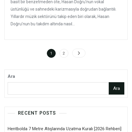
basit bir benzetmeden öte, Hasan Doğru'nun vokal
üstünlüğü ve sahnedeki karizmasıyla doğrudan bağlantılı.
Yıllardır müzik sektörünü takip eden biri olarak, Hasan
Doğru’nun bu takdim altında nasıl...
Yazı
Page
Page
1
2
sayfalaması
Ara
Ara
RECENT POSTS
Hentbolda 7 Metre Atışlarında Uzatma Kuralı [2026 Rehberi]