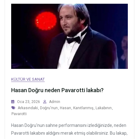
KÜLTÜR VE SANAT
Hasan Doğru neden Pavarotti lakabı?
Oca 23, 2026
Admin
Tags
Arkasındaki
,
Doğru'nun
,
Hasan
,
Kanıtlanmış
,
Lakabının
,
Pavarotti
Hasan Doğru'nun sahne performansını izlediğinizde, neden
Pavarotti lakabını aldığını merak etmiş olabilirsiniz. Bu lakap,