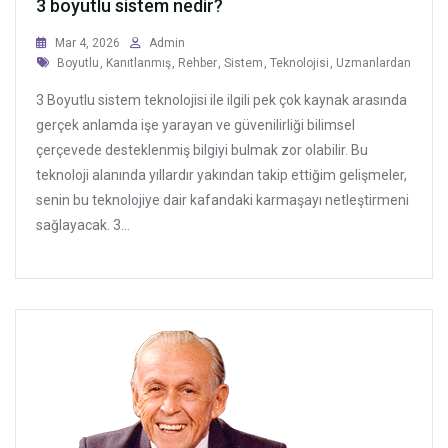
3 boyutlu sistem nedir?
Mar 4, 2026
Admin
Tags
Boyutlu
,
Kanıtlanmış
,
Rehber
,
Sistem
,
Teknolojisi
,
Uzmanlardan
3 Boyutlu sistem teknolojisi ile ilgili pek çok kaynak arasında
gerçek anlamda işe yarayan ve güvenilirliği bilimsel
çerçevede desteklenmiş bilgiyi bulmak zor olabilir. Bu
teknoloji alanında yıllardır yakından takip ettiğim gelişmeler,
senin bu teknolojiye dair kafandaki karmaşayı netleştirmeni
sağlayacak. 3...