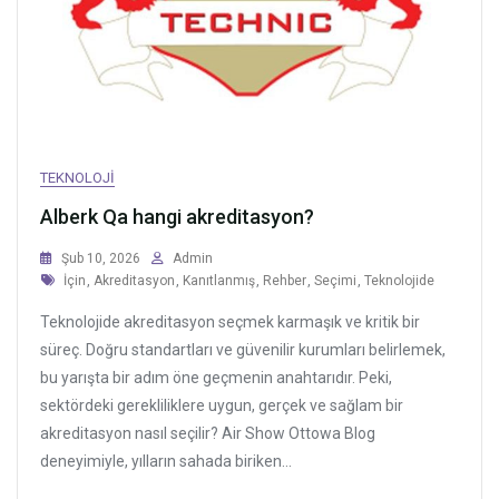
TEKNOLOJI
Alberk Qa hangi akreditasyon?
Şub 10, 2026
Admin
Tags
İçin
,
Akreditasyon
,
Kanıtlanmış
,
Rehber
,
Seçimi
,
Teknolojide
Teknolojide akreditasyon seçmek karmaşık ve kritik bir
süreç. Doğru standartları ve güvenilir kurumları belirlemek,
bu yarışta bir adım öne geçmenin anahtarıdır. Peki,
sektördeki gerekliliklere uygun, gerçek ve sağlam bir
akreditasyon nasıl seçilir? Air Show Ottowa Blog
deneyimiyle, yılların sahada biriken...