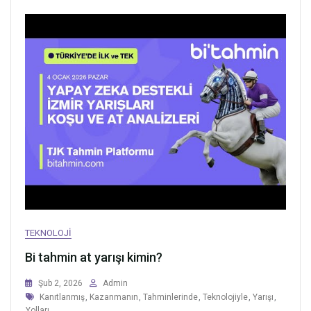
TEKNOLOJI
Bi tahmin at yarışı kimin?
Şub 2, 2026
Admin
Tags
Kanıtlanmış
,
Kazanmanın
,
Tahminlerinde
,
Teknolojiyle
,
Yarışı
,
Yolları