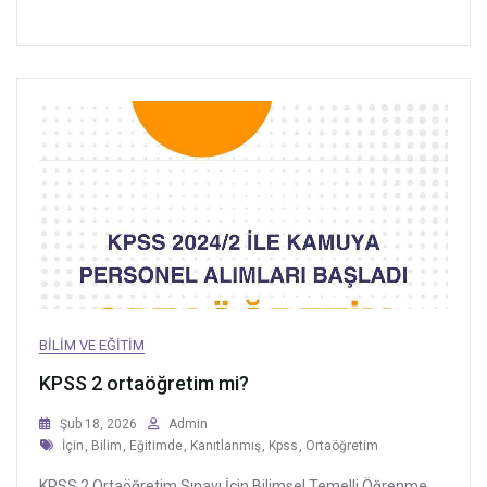
BILIM VE EĞITIM
KPSS 2 ortaöğretim mi?
Şub 18, 2026
Admin
Tags
İçin
,
Bilim
,
Eğitimde
,
Kanıtlanmış
,
Kpss
,
Ortaöğretim
KPSS 2 Ortaöğretim Sınavı İçin Bilimsel Temelli Öğrenme