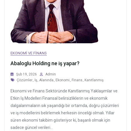
EKONOMI VE FINANS
Abaloglu Holding ne iş yapar?
Şub 19, 2026
Admin
Tags
Çözümler
,
İş
,
Alanında
,
Ekonomi
,
Finans
,
Kanıtlanmış
Ekonomi ve Finans Sektöründe Kanıtlanmış Yaklaşımlar ve
Etkin İş Modelleri Finansal belirsizliklerin ve ekonomik
dalgalanmaların sık yaşandığı bir ortamda, doğru çözümleri
ve iş modellerini belirlemek herkesin önceliği olmalı. Yıllar
süren ekonomi takibim gösteriyor ki, başarılı olmak için
sadece güncel verileri...