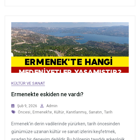
KÜLTÜR VE SANAT
Ermenekte eskiden ne vardı?
Şub 9, 2026
Admin
Tags
Öncesi
,
Ermenek’te
,
Kültür
,
Kanıtlanmış
,
Sanatın
,
Tarih
Ermenek’in derin vadilerinde yürürken, tarih öncesinden
günümüze uzanan kültür ve sanat izlerini keşfetmek,
sıradan bir deneyim değildir. Bu bölgenin taşıdığı arkeolojik