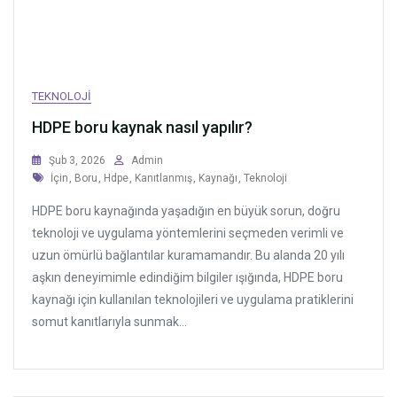
TEKNOLOJI
HDPE boru kaynak nasıl yapılır?
Şub 3, 2026
Admin
Tags
İçin
,
Boru
,
Hdpe
,
Kanıtlanmış
,
Kaynağı
,
Teknoloji
HDPE boru kaynağında yaşadığın en büyük sorun, doğru
teknoloji ve uygulama yöntemlerini seçmeden verimli ve
uzun ömürlü bağlantılar kuramamandır. Bu alanda 20 yılı
aşkın deneyimimle edindiğim bilgiler ışığında, HDPE boru
kaynağı için kullanılan teknolojileri ve uygulama pratiklerini
somut kanıtlarıyla sunmak...