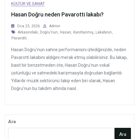
KÜLTÜR VE SANAT
Hasan Doğru neden Pavarotti lakabı?
Oca 23, 2026
Admin
Tags
Arkasındaki
,
Doğru'nun
,
Hasan
,
Kanıtlanmış
,
Lakabının
,
Pavarotti
Hasan Doğru'nun sahne performansını izlediğinizde, neden
Pavarotti lakabını aldığını merak etmiş olabilirsiniz. Bu lakap,
basit bir benzetmeden öte, Hasan Doğru'nun vokal
üstünlüğü ve sahnedeki karizmasıyla doğrudan bağlantılı.
Yıllardır müzik sektörünü takip eden biri olarak, Hasan
Doğru’nun bu takdim altında nasıl...
Ara
Ara