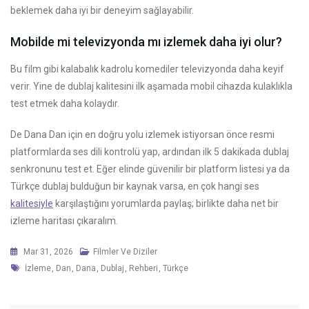
beklemek daha iyi bir deneyim sağlayabilir.
Mobilde mi televizyonda mı izlemek daha iyi olur?
Bu film gibi kalabalık kadrolu komediler televizyonda daha keyif
verir. Yine de dublaj kalitesini ilk aşamada mobil cihazda kulaklıkla
test etmek daha kolaydır.
De Dana Dan için en doğru yolu izlemek istiyorsan önce resmi
platformlarda ses dili kontrolü yap, ardından ilk 5 dakikada dublaj
senkronunu test et. Eğer elinde güvenilir bir platform listesi ya da
Türkçe dublaj bulduğun bir kaynak varsa, en çok hangi ses
kalitesiyle
karşılaştığını yorumlarda paylaş; birlikte daha net bir
izleme haritası çıkaralım.
Mar 31, 2026
Filmler Ve Diziler
Tags
İzleme
,
Dan
,
Dana
,
Dublaj
,
Rehberi
,
Türkçe