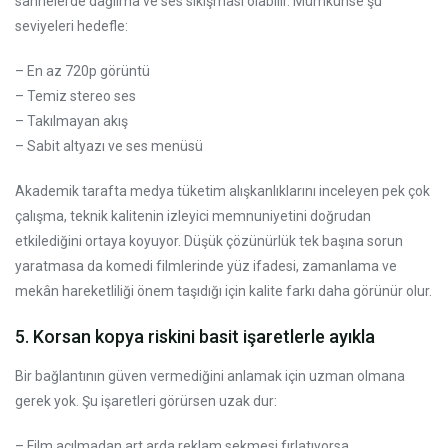
sahnelerde dağılma ve ses sıkışması olabilir. Mümkünse şu
seviyeleri hedefle:
– En az 720p görüntü
– Temiz stereo ses
– Takılmayan akış
– Sabit altyazı ve ses menüsü
Akademik tarafta medya tüketim alışkanlıklarını inceleyen pek çok
çalışma, teknik kalitenin izleyici memnuniyetini doğrudan
etkilediğini ortaya koyuyor. Düşük çözünürlük tek başına sorun
yaratmasa da komedi filmlerinde yüz ifadesi, zamanlama ve
mekân hareketliliği önem taşıdığı için kalite farkı daha görünür olur.
5. Korsan kopya riskini basit işaretlerle ayıkla
Bir bağlantının güven vermediğini anlamak için uzman olmana
gerek yok. Şu işaretleri görürsen uzak dur:
– Film açılmadan art arda reklam sekmesi fırlatıyorsa