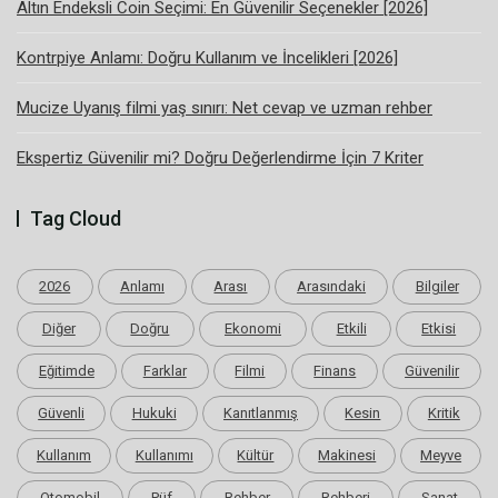
Altın Endeksli Coin Seçimi: En Güvenilir Seçenekler [2026]
Kontrpiye Anlamı: Doğru Kullanım ve İncelikleri [2026]
Mucize Uyanış filmi yaş sınırı: Net cevap ve uzman rehber
Ekspertiz Güvenilir mi? Doğru Değerlendirme İçin 7 Kriter
Tag Cloud
2026
Anlamı
Arası
Arasındaki
Bilgiler
Diğer
Doğru
Ekonomi
Etkili
Etkisi
Eğitimde
Farklar
Filmi
Finans
Güvenilir
Güvenli
Hukuki
Kanıtlanmış
Kesin
Kritik
Kullanım
Kullanımı
Kültür
Makinesi
Meyve
Otomobil
Püf
Rehber
Rehberi
Sanat