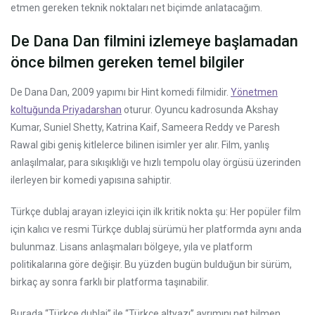
etmen gereken teknik noktaları net biçimde anlatacağım.
De Dana Dan filmini izlemeye başlamadan
önce bilmen gereken temel bilgiler
De Dana Dan, 2009 yapımı bir Hint komedi filmidir.
Yönetmen
koltuğunda Priyadarshan
oturur. Oyuncu kadrosunda Akshay
Kumar, Suniel Shetty, Katrina Kaif, Sameera Reddy ve Paresh
Rawal gibi geniş kitlelerce bilinen isimler yer alır. Film, yanlış
anlaşılmalar, para sıkışıklığı ve hızlı tempolu olay örgüsü üzerinden
ilerleyen bir komedi yapısına sahiptir.
Türkçe dublaj arayan izleyici için ilk kritik nokta şu: Her popüler film
için kalıcı ve resmi Türkçe dublaj sürümü her platformda aynı anda
bulunmaz. Lisans anlaşmaları bölgeye, yıla ve platform
politikalarına göre değişir. Bu yüzden bugün bulduğun bir sürüm,
birkaç ay sonra farklı bir platforma taşınabilir.
Burada “Türkçe dublaj” ile “Türkçe altyazı” ayrımını net bilmen