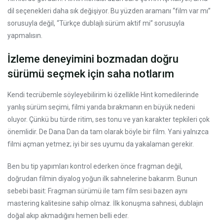
dil seçenekleri daha sık değişiyor. Bu yüzden aramanı “film var mı”
sorusuyla değil, “Türkçe dublajlı sürüm aktif mi” sorusuyla
yapmalısın.
İzleme deneyimini bozmadan doğru
sürümü seçmek için saha notlarım
Kendi tecrübemle söyleyebilirim ki özellikle Hint komedilerinde
yanlış sürüm seçimi, filmi yarıda bırakmanın en büyük nedeni
oluyor. Çünkü bu türde ritim, ses tonu ve yan karakter tepkileri çok
önemlidir. De Dana Dan da tam olarak böyle bir film. Yani yalnızca
filmi açman yetmez; iyi bir ses uyumu da yakalaman gerekir.
Ben bu tip yapımları kontrol ederken önce fragman değil,
doğrudan filmin diyalog yoğun ilk sahnelerine bakarım. Bunun
sebebi basit: Fragman sürümü ile tam film sesi bazen aynı
mastering kalitesine sahip olmaz. İlk konuşma sahnesi, dublajın
doğal akıp akmadığını hemen belli eder.