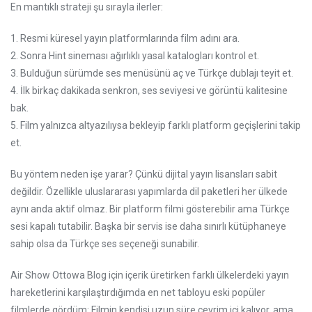
En mantıklı strateji şu sırayla ilerler:
1. Resmi küresel yayın platformlarında film adını ara.
2. Sonra Hint sineması ağırlıklı yasal katalogları kontrol et.
3. Bulduğun sürümde ses menüsünü aç ve Türkçe dublajı teyit et.
4. İlk birkaç dakikada senkron, ses seviyesi ve görüntü kalitesine
bak.
5. Film yalnızca altyazılıysa bekleyip farklı platform geçişlerini takip
et.
Bu yöntem neden işe yarar? Çünkü dijital yayın lisansları sabit
değildir. Özellikle uluslararası yapımlarda dil paketleri her ülkede
aynı anda aktif olmaz. Bir platform filmi gösterebilir ama Türkçe
sesi kapalı tutabilir. Başka bir servis ise daha sınırlı kütüphaneye
sahip olsa da Türkçe ses seçeneği sunabilir.
Air Show Ottowa Blog için içerik üretirken farklı ülkelerdeki yayın
hareketlerini karşılaştırdığımda en net tabloyu eski popüler
filmlerde gördüm: Filmin kendisi uzun süre çevrim içi kalıyor, ama