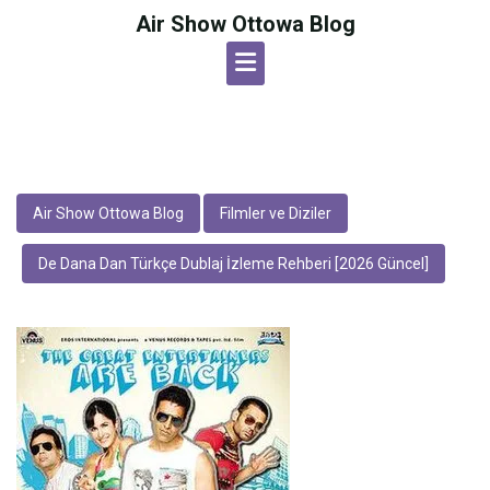
Skip
Air Show Ottowa Blog
to
content
Air Show Ottowa Blog
Filmler ve Diziler
De Dana Dan Türkçe Dublaj İzleme Rehberi [2026 Güncel]