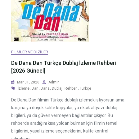
FILMLER VE DIZILER
De Dana Dan Türkçe Dublaj İzleme Rehberi
[2026 Güncel]
Mar 31, 2026
Admin
Tags
İzleme
,
Dan
,
Dana
,
Dublaj
,
Rehberi
,
Türkçe
De Dana Dan filmini Türkçe dublajlı izlemek istiyorsun ama
karşına ya düşük kalite kopyalar, ya eksik altyazı-dublaj
bilgileri, ya da güven vermeyen bağlantılar çıkıyor. Bu
rehberde aradığını kısa yoldan bulman için filmin temel
bilgilerini, yasal izleme seçeneklerini, kalite kontrol
adımlarını...