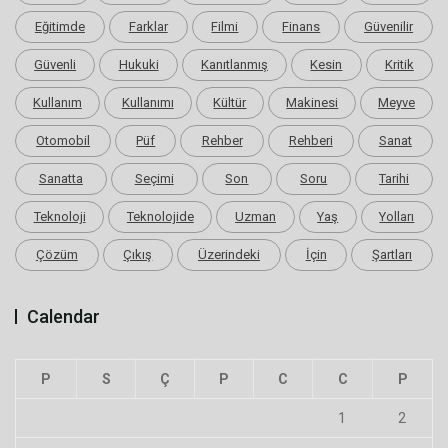
Eğitimde
Farklar
Filmi
Finans
Güvenilir
Güvenli
Hukuki
Kanıtlanmış
Kesin
Kritik
Kullanım
Kullanımı
Kültür
Makinesi
Meyve
Otomobil
Püf
Rehber
Rehberi
Sanat
Sanatta
Seçimi
Son
Soru
Tarihi
Teknoloji
Teknolojide
Uzman
Yaş
Yolları
Çözüm
Çıkış
Üzerindeki
İçin
Şartları
Calendar
P
S
Ç
P
C
C
P
1
2