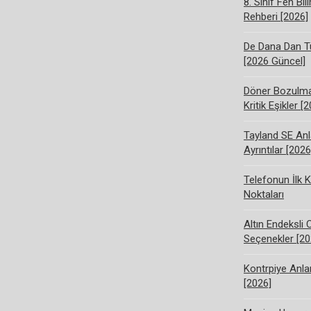
8. Sınıf Fen Bi
Rehberi [2026]
De Dana Dan Tü
[2026 Güncel]
Döner Bozulma 
Kritik Eşikler [
Tayland SE Anl
Ayrıntılar [2026
Telefonun İlk K
Noktaları
Altın Endeksli 
Seçenekler [20
Kontrpiye Anlam
[2026]