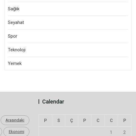
Sağlık
Seyahat
Spor
Teknoloji
Yemek
Calendar
Arasındaki
P
S
Ç
P
C
C
P
Ekonomi
1
2