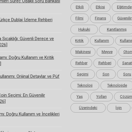
limleri Süreç Odaklı Soru Bankası
Etkili
Etkisi
Eğitimde
Filmi
Finans
Güvenilir
rkçe Dublaj İzleme Rehberi
Hukuki
Kanıtlanmış
Sıcaklığı: Güvenli Derece ve
Kritik
Kullanım
Kullanı
2026]
Makinesi
Meyve
Otom
amı: Doğru Kullanım ve Kritik
Rehber
Rehberi
Sanat
]
Seçimi
Son
Soru
ullanımı: Orijinal Detaylar ve Püf
Teknoloji
Teknolojide
Coin Seçimi: En Güvenilir
Yaş
Yolları
Çözü
26]
Üzerindeki
İçin
ı: Doğru Kullanım ve İncelikleri