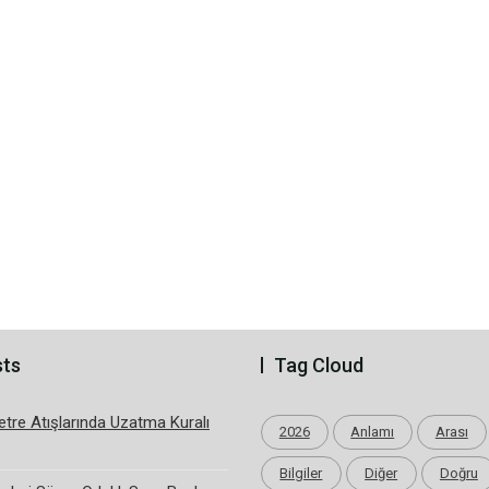
sts
Tag Cloud
tre Atışlarında Uzatma Kuralı
2026
Anlamı
Arası
Bilgiler
Diğer
Doğru