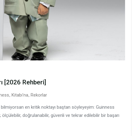
rı [2026 Rehberi]
ness
,
Kitabı’na
,
Rekorlar
ilmiyorsan en kritik noktayı baştan söyleyeyim: Guinness
çülebilir, doğrulanabilir, güvenli ve tekrar edilebilir bir başarı