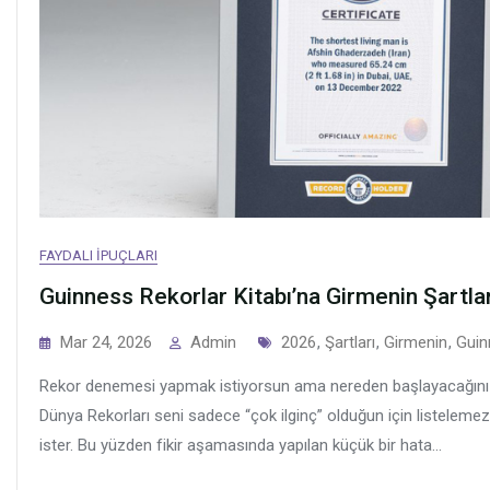
FAYDALI İPUÇLARI
Guinness Rekorlar Kitabı’na Girmenin Şartla
Tags
Mar 24, 2026
Admin
2026
,
Şartları
,
Girmenin
,
Guin
Rekor denemesi yapmak istiyorsun ama nereden başlayacağını b
Dünya Rekorları seni sadece “çok ilginç” olduğun için listelemez; öl
ister. Bu yüzden fikir aşamasında yapılan küçük bir hata...