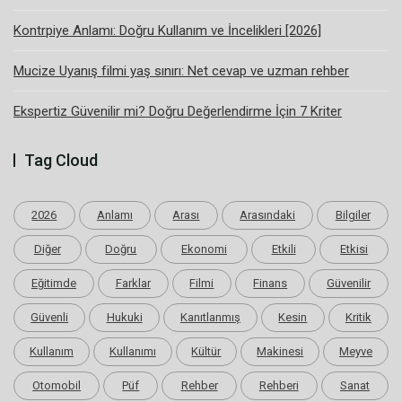
Kontrpiye Anlamı: Doğru Kullanım ve İncelikleri [2026]
Mucize Uyanış filmi yaş sınırı: Net cevap ve uzman rehber
Ekspertiz Güvenilir mi? Doğru Değerlendirme İçin 7 Kriter
Tag Cloud
2026
Anlamı
Arası
Arasındaki
Bilgiler
Diğer
Doğru
Ekonomi
Etkili
Etkisi
Eğitimde
Farklar
Filmi
Finans
Güvenilir
Güvenli
Hukuki
Kanıtlanmış
Kesin
Kritik
Kullanım
Kullanımı
Kültür
Makinesi
Meyve
Otomobil
Püf
Rehber
Rehberi
Sanat