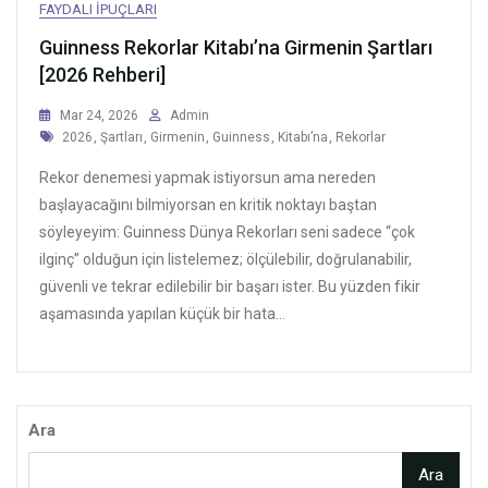
FAYDALI İPUÇLARI
Guinness Rekorlar Kitabı’na Girmenin Şartları
[2026 Rehberi]
Mar 24, 2026
Admin
Tags
2026
,
Şartları
,
Girmenin
,
Guinness
,
Kitabı’na
,
Rekorlar
Rekor denemesi yapmak istiyorsun ama nereden
başlayacağını bilmiyorsan en kritik noktayı baştan
söyleyeyim: Guinness Dünya Rekorları seni sadece “çok
ilginç” olduğun için listelemez; ölçülebilir, doğrulanabilir,
güvenli ve tekrar edilebilir bir başarı ister. Bu yüzden fikir
aşamasında yapılan küçük bir hata...
Ara
Ara