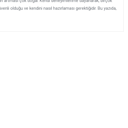
erin artması çok doğal. Kendi deneyimlerime dayanarak, birçok
venli olduğu ve kendini nasıl hazırlaması gerektiğidir. Bu yazıda,