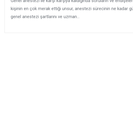
Genel anestezi ile karşı karşıya kaldığında soruların ve endişel
kişinin en çok merak ettiği unsur, anestezi sürecinin ne kadar gü
genel anestezi şartlarını ve uzman...