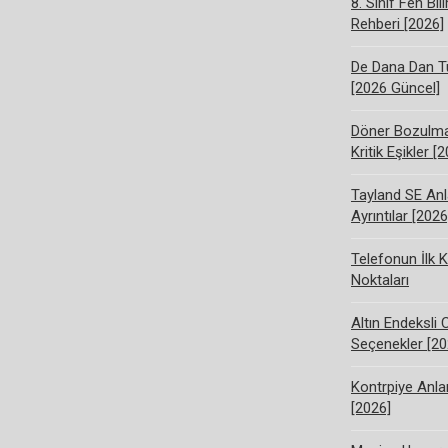
8. Sınıf Fen Bi
Rehberi [2026]
De Dana Dan Tü
[2026 Güncel]
Döner Bozulma 
Kritik Eşikler [
Tayland SE Anl
Ayrıntılar [2026
Telefonun İlk K
Noktaları
Altın Endeksli 
Seçenekler [20
Kontrpiye Anlam
[2026]