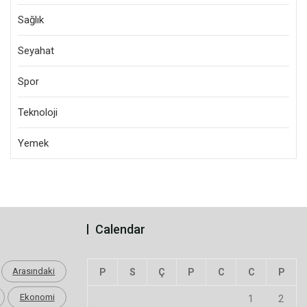
Sağlık
Seyahat
Spor
Teknoloji
Yemek
Calendar
Arasındaki
P
S
Ç
P
C
C
P
Ekonomi
1
2