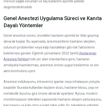
mevcut sağlık sorunları ve ilaç kullanımı ayrıntılı şekilde
değerlendirilmelidir.
Genel Anestezi Uygulama Süreci ve Kanıta
Dayalı Yöntemler
Genel anestezi süreci, öncelikle hastanın ayrıntılı bir tıbbi geçmişi
alınarak başlar. Bu aşamada, anestezistlerin hastanın alerjileri,
solunum problemleri veya kalp hastalıkları gibi risk faktörlerini
belirlemesi gerekir. Eğitimli uzmanların 2022 tarihli
Uluslararası
Anestezi Rehberi
’nde yer alan standartlara göre, hastanın
ameliyata hazırlanması, anestezi öncesi uygun beslenme ve sıvı
alımı kontrolünü içerir.
Anestezi indüksiyonu, intravenöz ajanlar veya inhalasyon yoluyla
başlatılır. Burada kullanılan ilaçların dozu, hastanın kilosu, yaşı ve
metabolik durumu göz önüne alınarak ayarlanır. Ayrıca, modern
monitörizasyon teknikleri sayesinde hastanın oksijen satürasyonu,
kan basıncı ve kalp ritmi sürekli takip edilir. Bu tekniklerin etkinliği,