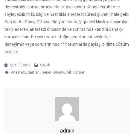
deneyimleri somut örneklerle ortaya koydu. Kendi tecrübemle
söyleyebilirim ki, bilgi ve hazırlıkla anestezi süreci güvenli hale gelir.
Sen de Air Show Ottowa Blog’un önerdiği güncel klinik yaklaşımları
takip ederek, anestezi öncesinde ve sonrasında kendini daha iyi
koruyabilirsin. En çok merak ettiğin genel anesteziyle ilgili
deneyimin veya soruların nedir? Yorumlarda paylaş, birlikte çözüm
bulalım.
Şub 11, 2026
Sağlık
Tags
Anestezi
,
Şartları
,
Genel
,
Onaylı
,
Püf
,
Uzman
admin