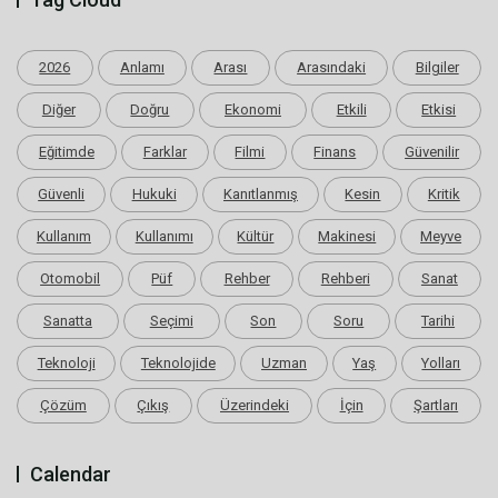
2026
Anlamı
Arası
Arasındaki
Bilgiler
Diğer
Doğru
Ekonomi
Etkili
Etkisi
Eğitimde
Farklar
Filmi
Finans
Güvenilir
Güvenli
Hukuki
Kanıtlanmış
Kesin
Kritik
Kullanım
Kullanımı
Kültür
Makinesi
Meyve
Otomobil
Püf
Rehber
Rehberi
Sanat
Sanatta
Seçimi
Son
Soru
Tarihi
Teknoloji
Teknolojide
Uzman
Yaş
Yolları
Çözüm
Çıkış
Üzerindeki
İçin
Şartları
Calendar