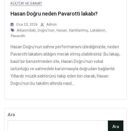
KÜLTÜR VE SANAT
Hasan Doğru neden Pavarotti lakabı?
Oca 23, 2026
Admin
Tags
Arkasındaki
,
Doğru'nun
,
Hasan
,
Kanıtlanmış
,
Lakabının
,
Pavarotti
Hasan Doğru'nun sahne performansını izlediğinizde, neden
Pavarotti lakabını aldığını merak etmiş olabilirsiniz. Bu lakap,
basit bir benzetmeden öte, Hasan Doğru'nun vokal
üstünlüğü ve sahnedeki karizmasıyla doğrudan bağlantılı.
Yıllardır müzik sektörünü takip eden biri olarak, Hasan
Doğru’nun bu takdim altında nasıl...
Ara
Ara