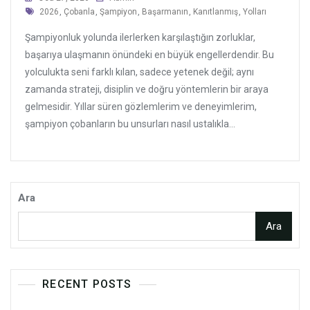
Tags
2026
,
Çobanla
,
Şampiyon
,
Başarmanın
,
Kanıtlanmış
,
Yolları
Şampiyonluk yolunda ilerlerken karşılaştığın zorluklar,
başarıya ulaşmanın önündeki en büyük engellerdendir. Bu
yolculukta seni farklı kılan, sadece yetenek değil; aynı
zamanda strateji, disiplin ve doğru yöntemlerin bir araya
gelmesidir. Yıllar süren gözlemlerim ve deneyimlerim,
şampiyon çobanların bu unsurları nasıl ustalıkla...
Ara
Ara
RECENT POSTS