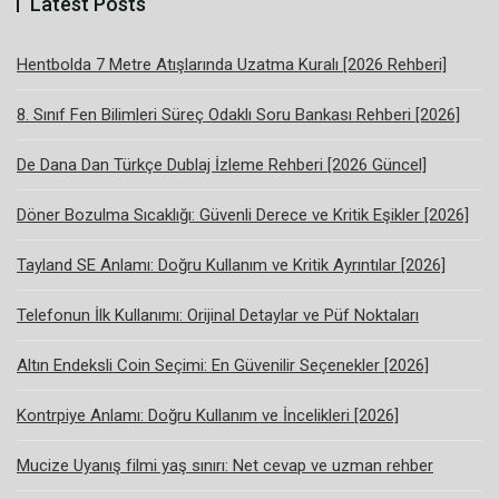
Latest Posts
Hentbolda 7 Metre Atışlarında Uzatma Kuralı [2026 Rehberi]
8. Sınıf Fen Bilimleri Süreç Odaklı Soru Bankası Rehberi [2026]
De Dana Dan Türkçe Dublaj İzleme Rehberi [2026 Güncel]
Döner Bozulma Sıcaklığı: Güvenli Derece ve Kritik Eşikler [2026]
Tayland SE Anlamı: Doğru Kullanım ve Kritik Ayrıntılar [2026]
Telefonun İlk Kullanımı: Orijinal Detaylar ve Püf Noktaları
Altın Endeksli Coin Seçimi: En Güvenilir Seçenekler [2026]
Kontrpiye Anlamı: Doğru Kullanım ve İncelikleri [2026]
Mucize Uyanış filmi yaş sınırı: Net cevap ve uzman rehber