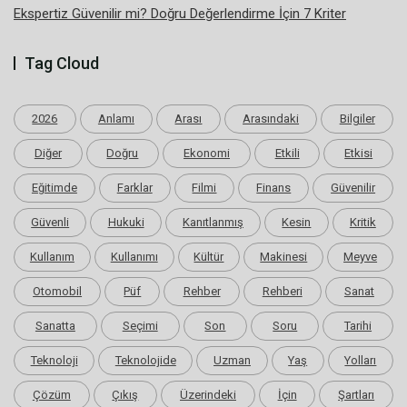
Ekspertiz Güvenilir mi? Doğru Değerlendirme İçin 7 Kriter
Tag Cloud
2026
Anlamı
Arası
Arasındaki
Bilgiler
Diğer
Doğru
Ekonomi
Etkili
Etkisi
Eğitimde
Farklar
Filmi
Finans
Güvenilir
Güvenli
Hukuki
Kanıtlanmış
Kesin
Kritik
Kullanım
Kullanımı
Kültür
Makinesi
Meyve
Otomobil
Püf
Rehber
Rehberi
Sanat
Sanatta
Seçimi
Son
Soru
Tarihi
Teknoloji
Teknolojide
Uzman
Yaş
Yolları
Çözüm
Çıkış
Üzerindeki
İçin
Şartları