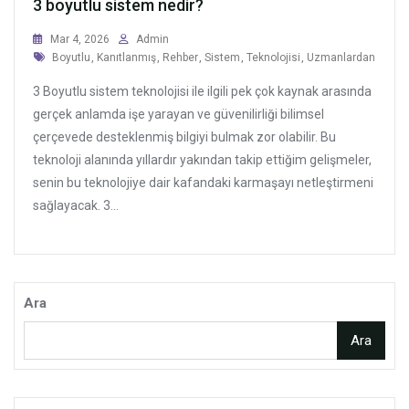
3 boyutlu sistem nedir?
Mar 4, 2026
Admin
Tags
Boyutlu
,
Kanıtlanmış
,
Rehber
,
Sistem
,
Teknolojisi
,
Uzmanlardan
3 Boyutlu sistem teknolojisi ile ilgili pek çok kaynak arasında
gerçek anlamda işe yarayan ve güvenilirliği bilimsel
çerçevede desteklenmiş bilgiyi bulmak zor olabilir. Bu
teknoloji alanında yıllardır yakından takip ettiğim gelişmeler,
senin bu teknolojiye dair kafandaki karmaşayı netleştirmeni
sağlayacak. 3...
Ara
Ara