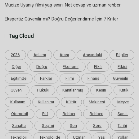
Mucize Uyanış filmi yaş sınırı: Net cevap ve uzman rehber
Ekspertiz Güvenilir mi? Doğru Değerlendirme İçin 7 Kriter
Tag Cloud
2026
Anlamı
Arası
Arasındaki
Bilgiler
Diğer
Doğru
Ekonomi
Etkili
Etkisi
Eğitimde
Farklar
Filmi
Finans
Güvenilir
Güvenli
Hukuki
Kanıtlanmış
Kesin
Kritik
Kullanım
Kullanımı
Kültür
Makinesi
Meyve
Otomobil
Püf
Rehber
Rehberi
Sanat
Sanatta
Seçimi
Son
Soru
Tarihi
Teknoloji
Teknolojide
Uzman
Yaş
Yolları