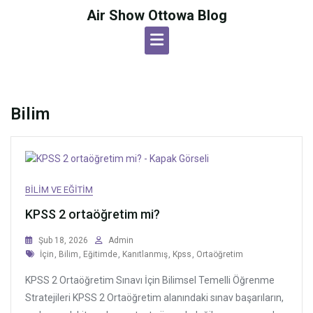
Skip
Air Show Ottowa Blog
to
content
Bilim
BILIM VE EĞITIM
KPSS 2 ortaöğretim mi?
Şub 18, 2026
Admin
Tags
İçin
,
Bilim
,
Eğitimde
,
Kanıtlanmış
,
Kpss
,
Ortaöğretim
KPSS 2 Ortaöğretim Sınavı İçin Bilimsel Temelli Öğrenme
Stratejileri KPSS 2 Ortaöğretim alanındaki sınav başarıların,