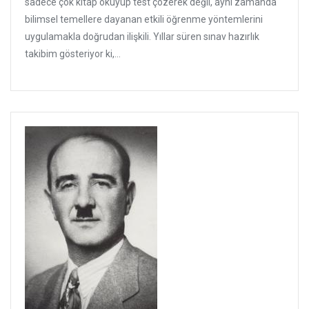
sadece çok kitap okuyup test çözerek değil, aynı zamanda
bilimsel temellere dayanan etkili öğrenme yöntemlerini
uygulamakla doğrudan ilişkili. Yıllar süren sınav hazırlık
takibim gösteriyor ki,...