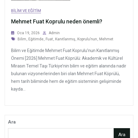
BILIM VE EĞITIM
Mehmet Fuat Koprulu neden önemli?
Oca 19, 2026
Admin
Tags
Bilim
,
Eğitimde
,
Fuat
,
Kanıtlanmış
,
Koprulu’nun
,
Mehmet
Bilim ve Eğitimde Mehmet Fuat Koprulu’nun Kanıtlanmış
Önemi [2026] Mehmet Fuat Köprülü: Akademik ve Kültürel
Mirasın Temel Taşı Türkiye’nin bilim ve eğitim alanında nadir
bulunan vizyonerlerinden biri olan Mehmet Fuat Köprülü,
hem tarih biliminde hem de eğitim sisteminin gelişiminde
kayda...
Ara
Ara