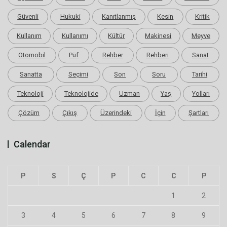
Güvenli
Hukuki
Kanıtlanmış
Kesin
Kritik
Kullanım
Kullanımı
Kültür
Makinesi
Meyve
Otomobil
Püf
Rehber
Rehberi
Sanat
Sanatta
Seçimi
Son
Soru
Tarihi
Teknoloji
Teknolojide
Uzman
Yaş
Yolları
Çözüm
Çıkış
Üzerindeki
İçin
Şartları
Calendar
P
S
Ç
P
C
C
P
1
2
3
4
5
6
7
8
9