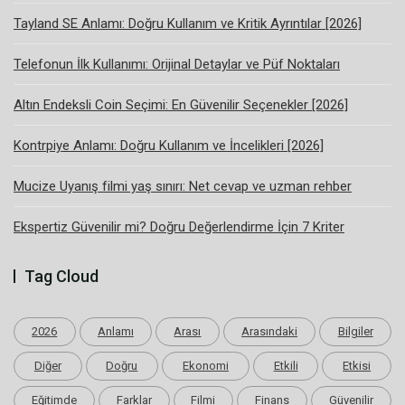
Tayland SE Anlamı: Doğru Kullanım ve Kritik Ayrıntılar [2026]
Telefonun İlk Kullanımı: Orijinal Detaylar ve Püf Noktaları
Altın Endeksli Coin Seçimi: En Güvenilir Seçenekler [2026]
Kontrpiye Anlamı: Doğru Kullanım ve İncelikleri [2026]
Mucize Uyanış filmi yaş sınırı: Net cevap ve uzman rehber
Ekspertiz Güvenilir mi? Doğru Değerlendirme İçin 7 Kriter
Tag Cloud
2026
Anlamı
Arası
Arasındaki
Bilgiler
Diğer
Doğru
Ekonomi
Etkili
Etkisi
Eğitimde
Farklar
Filmi
Finans
Güvenilir