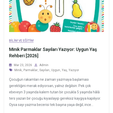
BILIM VE EĞITIM
Minik Parmaklar Sayıları Yazıyor: Uygun Yaş
Rehberi [2026]
Mar 23, 2026
Admin
Tags
Minik
,
Parmaklar
,
Sayıları
,
Uygun
,
Yaş
,
Yazıyor
Çocuğun rakamları ne zaman yazmaya başlaması
gerektiğini merak ediyorsan, yalnız değilsin. Pek çok
ebeveyn 3 yaşında kalem tutan bir çocukla 5 yaşında hâlâ
ters yazan bir çocuğu kıyaslayıp gereksiz kaygıya kapılıyor.
Oysa sayı yazma becerisi tek başına yaşa değil; ince...