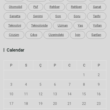
Otomobil
Püf
Rehber
Rehberi
Sanat
Sanatta
Seçimi
Son
Soru
Tarihi
Teknoloji
Teknolojide
Uzman
Yaş
Yolları
Çözüm
Çıkış
Üzerindeki
İçin
Şartları
Calendar
P
S
Ç
P
C
C
P
1
2
3
4
5
6
7
8
9
10
11
12
13
14
15
16
17
18
19
20
21
22
23