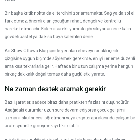
Bir başka kritik nokta da el tercihini zorlamamaktır. Sağ ya da sol el
fark etmez; önemli olan çocuğun rahat, dengeli ve kontrollü
hareket etmesidir. Kalemi sürekli yumruk gibi sıkıyorsa önce kalın
gövdeli pastel ya da kısa boya kalemleri dene.
Air Show Ottowa Blog içinde yer alan ebeveyn odaklı içerik
çizgisine uygun biçimde söylemek gerekirse, en iyi ilerleme düzenli
ama kısa tekrarlarla gelir. Haftada bir uzun çalışma yerine her gün
birkaç dakikalık doğal temas daha güçlü etki yaratır.
Ne zaman destek aramak gerekir
Bazı işaretler, sadece biraz daha pratikten fazlasını düşündürür.
Aşağıdaki durumlar uzun süre devam ediyorsa çocuk gelişimi
uzmanı, okul öncesi öğretmeni veya ergoterapi alanında çalışan bir
profesyonelle görüşmek iyi fikir olabilir.
– 5 ila 6 yaş aralığında basit çizgileri bile kopyalamakta belirgin