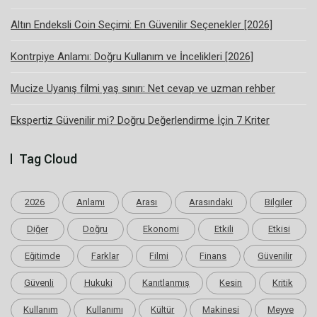
Altın Endeksli Coin Seçimi: En Güvenilir Seçenekler [2026]
Kontrpiye Anlamı: Doğru Kullanım ve İncelikleri [2026]
Mucize Uyanış filmi yaş sınırı: Net cevap ve uzman rehber
Ekspertiz Güvenilir mi? Doğru Değerlendirme İçin 7 Kriter
Tag Cloud
2026
Anlamı
Arası
Arasındaki
Bilgiler
Diğer
Doğru
Ekonomi
Etkili
Etkisi
Eğitimde
Farklar
Filmi
Finans
Güvenilir
Güvenli
Hukuki
Kanıtlanmış
Kesin
Kritik
Kullanım
Kullanımı
Kültür
Makinesi
Meyve