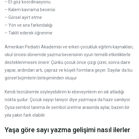
– El-göz koordinasyonu
– Kalem kavrama becerisi
– Görsel ayırt etme
– Yön ve sıra farkındalığı
– Taklit ederek öğrenme
Amerikan Pediatri Akademisi ve erken çocukluk eğitimi kaynakları,
okul öncesi dönemde yazma becerisinin oyun temelli etkinliklerle
desteklenmesini önerir. Çünkü çocuk önce çizgi çizer, sonra daire
yapar, ardından artı, çapraz ve köşeli formlara geçer. Sayılar da bu
görsel biçimlerin birleşiminden oluşur.
Kendi tecrübemle söyleyebilirim ki ebeveynlerin en sık atladığı
nokta şudur: Çocuk sayıyı tanıyor diye yazmaya da hazır sanılıyor.
Oysa sembol tanıma ile sembol üretme arasında aylar, bazen bir
yıla yakın fark olabilir.
Yaşa göre sayı yazma gelişimi nasıl ilerler