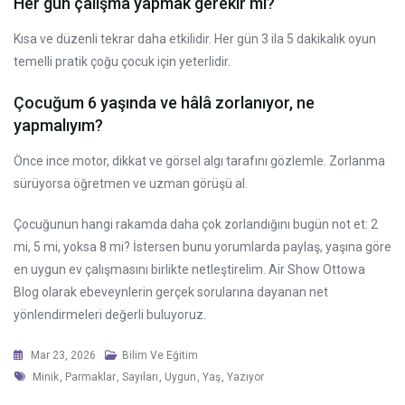
Her gün çalışma yapmak gerekir mi?
Kısa ve düzenli tekrar daha etkilidir. Her gün 3 ila 5 dakikalık oyun
temelli pratik çoğu çocuk için yeterlidir.
Çocuğum 6 yaşında ve hâlâ zorlanıyor, ne
yapmalıyım?
Önce ince motor, dikkat ve görsel algı tarafını gözlemle. Zorlanma
sürüyorsa öğretmen ve uzman görüşü al.
Çocuğunun hangi rakamda daha çok zorlandığını bugün not et: 2
mi, 5 mi, yoksa 8 mi? İstersen bunu yorumlarda paylaş, yaşına göre
en uygun ev çalışmasını birlikte netleştirelim. Air Show Ottowa
Blog olarak ebeveynlerin gerçek sorularına dayanan net
yönlendirmeleri değerli buluyoruz.
Mar 23, 2026
Bilim Ve Eğitim
Tags
Minik
,
Parmaklar
,
Sayıları
,
Uygun
,
Yaş
,
Yazıyor