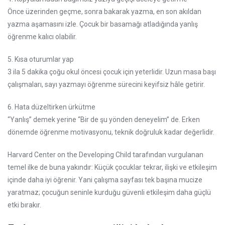
Önce üzerinden geçme, sonra bakarak yazma, en son akıldan
yazma aşamasını izle. Çocuk bir basamağı atladığında yanlış
öğrenme kalıcı olabilir.
5. Kısa oturumlar yap
3 ila 5 dakika çoğu okul öncesi çocuk için yeterlidir. Uzun masa başı
çalışmaları, sayı yazmayı öğrenme sürecini keyifsiz hâle getirir.
6. Hata düzeltirken ürkütme
“Yanlış” demek yerine “Bir de şu yönden deneyelim” de. Erken
dönemde öğrenme motivasyonu, teknik doğruluk kadar değerlidir.
Harvard Center on the Developing Child tarafından vurgulanan
temel ilke de buna yakındır: Küçük çocuklar tekrar, ilişki ve etkileşim
içinde daha iyi öğrenir. Yani çalışma sayfası tek başına mucize
yaratmaz; çocuğun seninle kurduğu güvenli etkileşim daha güçlü
etki bırakır.