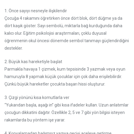
1. Önce sayıyı nesneyle ilişkilendir
Çocuğa 4 rakamını öğretirken önce dört blok, dört düğme ya da
dört kaşık göster. Sayı sembolü, miktarla bağ kurduğunda daha
kalıcı olur. Eğitim psikolojisi araştırmaları, çoklu duyusal
öğrenmenin okul öncesi dönemde sembol tanımayı güçlendirdiğini
destekler.
2. Büyük kas hareketiyle başlat
Parmakla havaya 1 çizmek, kum tepsisinde 3 yazmak veya oyun
hamuruyla 8 yapmak küçük çocuklar için çok daha erişilebilirdir.
Çünkü büyük hareketler çocukta başarı hissi oluşturur.
3. Çizgi yönünü kısa komutlarla ver
“Yukarıdan başla, aşağı in” gibi kısa ifadeler kullan. Uzun anlatımlar
çocuğun dikkatini dağıtır. Özellikle 2, 5 ve 7 gibi yön bilgisi isteyen
rakamlarda bu yöntem işe yarar.
4. Kopyalamadan bağımsız yazıya geçişi aceleye getirme