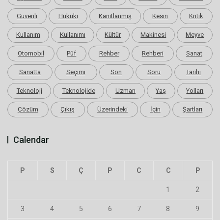
Güvenli
Hukuki
Kanıtlanmış
Kesin
Kritik
Kullanım
Kullanımı
Kültür
Makinesi
Meyve
Otomobil
Püf
Rehber
Rehberi
Sanat
Sanatta
Seçimi
Son
Soru
Tarihi
Teknoloji
Teknolojide
Uzman
Yaş
Yolları
Çözüm
Çıkış
Üzerindeki
İçin
Şartları
Calendar
P
S
Ç
P
C
C
P
1
2
3
4
5
6
7
8
9