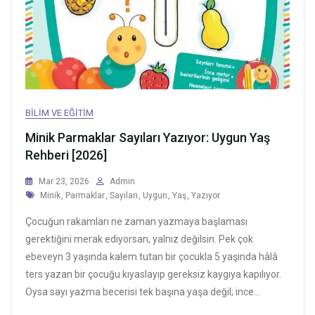
BILIM VE EĞITIM
Minik Parmaklar Sayıları Yazıyor: Uygun Yaş
Rehberi [2026]
Mar 23, 2026
Admin
Tags
Minik
,
Parmaklar
,
Sayıları
,
Uygun
,
Yaş
,
Yazıyor
Çocuğun rakamları ne zaman yazmaya başlaması
gerektiğini merak ediyorsan, yalnız değilsin. Pek çok
ebeveyn 3 yaşında kalem tutan bir çocukla 5 yaşında hâlâ
ters yazan bir çocuğu kıyaslayıp gereksiz kaygıya kapılıyor.
Oysa sayı yazma becerisi tek başına yaşa değil; ince...