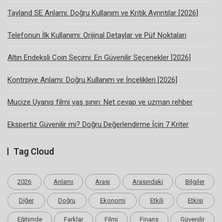
Tayland SE Anlamı: Doğru Kullanım ve Kritik Ayrıntılar [2026]
Telefonun İlk Kullanımı: Orijinal Detaylar ve Püf Noktaları
Altın Endeksli Coin Seçimi: En Güvenilir Seçenekler [2026]
Kontrpiye Anlamı: Doğru Kullanım ve İncelikleri [2026]
Mucize Uyanış filmi yaş sınırı: Net cevap ve uzman rehber
Ekspertiz Güvenilir mi? Doğru Değerlendirme İçin 7 Kriter
Tag Cloud
2026
Anlamı
Arası
Arasındaki
Bilgiler
Diğer
Doğru
Ekonomi
Etkili
Etkisi
Eğitimde
Farklar
Filmi
Finans
Güvenilir