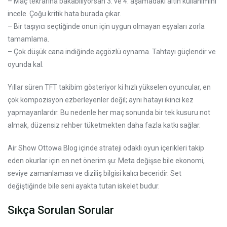
– Maç tekrarına bakabiliyorsan 3. ve 4. aşamadaki altın kullanımını
incele. Çoğu kritik hata burada çıkar.
– Bir taşıyıcı seçtiğinde onun için uygun olmayan eşyaları zorla
tamamlama.
– Çok düşük cana indiğinde açgözlü oynama. Tahtayı güçlendir ve
oyunda kal.
Yıllar süren TFT takibim gösteriyor ki hızlı yükselen oyuncular, en
çok kompozisyon ezberleyenler değil; aynı hatayı ikinci kez
yapmayanlardır. Bu nedenle her maç sonunda bir tek kusuru not
almak, düzensiz rehber tüketmekten daha fazla katkı sağlar.
Air Show Ottowa Blog içinde strateji odaklı oyun içerikleri takip
eden okurlar için en net önerim şu: Meta değişse bile ekonomi,
seviye zamanlaması ve diziliş bilgisi kalıcı beceridir. Set
değiştiğinde bile seni ayakta tutan iskelet budur.
Sıkça Sorulan Sorular