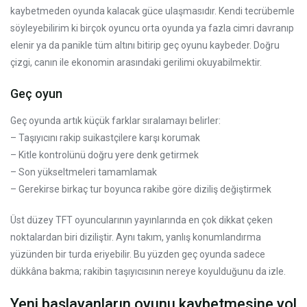
kaybetmeden oyunda kalacak güce ulaşmasıdır. Kendi tecrübemle
söyleyebilirim ki birçok oyuncu orta oyunda ya fazla cimri davranıp
elenir ya da panikle tüm altını bitirip geç oyunu kaybeder. Doğru
çizgi, canın ile ekonomin arasındaki gerilimi okuyabilmektir.
Geç oyun
Geç oyunda artık küçük farklar sıralamayı belirler:
– Taşıyıcını rakip suikastçilere karşı korumak
– Kitle kontrolünü doğru yere denk getirmek
– Son yükseltmeleri tamamlamak
– Gerekirse birkaç tur boyunca rakibe göre diziliş değiştirmek
Üst düzey TFT oyuncularının yayınlarında en çok dikkat çeken
noktalardan biri diziliştir. Aynı takım, yanlış konumlandırma
yüzünden bir turda eriyebilir. Bu yüzden geç oyunda sadece
dükkâna bakma; rakibin taşıyıcısının nereye koyulduğunu da izle.
Yeni başlayanların oyunu kaybetmesine yol