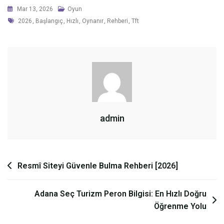
Mar 13, 2026
Oyun
Tags
2026
,
Başlangıç
,
Hızlı
,
Oynanır
,
Rehberi
,
Tft
admin
Yazı
Resmî Siteyi Güvenle Bulma Rehberi [2026]
gezinmesi
Adana Seç Turizm Peron Bilgisi: En Hızlı Doğru
Öğrenme Yolu