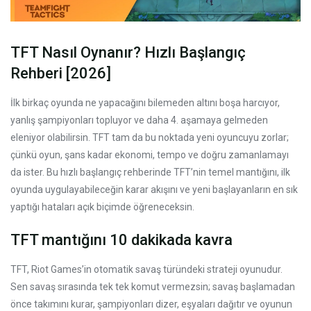
TFT Nasıl Oynanır? Hızlı Başlangıç
Rehberi [2026]
İlk birkaç oyunda ne yapacağını bilemeden altını boşa harcıyor,
yanlış şampiyonları topluyor ve daha 4. aşamaya gelmeden
eleniyor olabilirsin. TFT tam da bu noktada yeni oyuncuyu zorlar;
çünkü oyun, şans kadar ekonomi, tempo ve doğru zamanlamayı
da ister. Bu hızlı başlangıç rehberinde TFT’nin temel mantığını, ilk
oyunda uygulayabileceğin karar akışını ve yeni başlayanların en sık
yaptığı hataları açık biçimde öğreneceksin.
TFT mantığını 10 dakikada kavra
TFT, Riot Games’in otomatik savaş türündeki strateji oyunudur.
Sen savaş sırasında tek tek komut vermezsin; savaş başlamadan
önce takımını kurar, şampiyonları dizer, eşyaları dağıtır ve oyunun