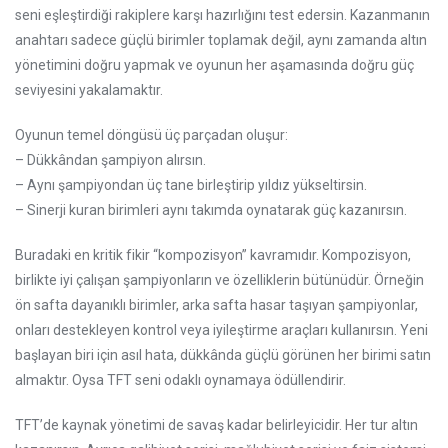
seni eşleştirdiği rakiplere karşı hazırlığını test edersin. Kazanmanın
anahtarı sadece güçlü birimler toplamak değil, aynı zamanda altın
yönetimini doğru yapmak ve oyunun her aşamasında doğru güç
seviyesini yakalamaktır.
Oyunun temel döngüsü üç parçadan oluşur:
– Dükkândan şampiyon alırsın.
– Aynı şampiyondan üç tane birleştirip yıldız yükseltirsin.
– Sinerji kuran birimleri aynı takımda oynatarak güç kazanırsın.
Buradaki en kritik fikir “kompozisyon” kavramıdır. Kompozisyon,
birlikte iyi çalışan şampiyonların ve özelliklerin bütünüdür. Örneğin
ön safta dayanıklı birimler, arka safta hasar taşıyan şampiyonlar,
onları destekleyen kontrol veya iyileştirme araçları kullanırsın. Yeni
başlayan biri için asıl hata, dükkânda güçlü görünen her birimi satın
almaktır. Oysa TFT seni odaklı oynamaya ödüllendirir.
TFT’de kaynak yönetimi de savaş kadar belirleyicidir. Her tur altın