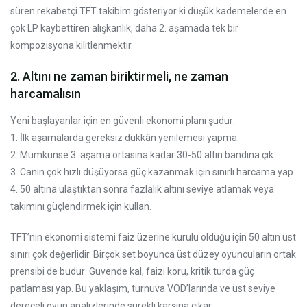
süren rekabetçi TFT takibim gösteriyor ki düşük kademelerde en
çok LP kaybettiren alışkanlık, daha 2. aşamada tek bir
kompozisyona kilitlenmektir.
2. Altını ne zaman biriktirmeli, ne zaman
harcamalısın
Yeni başlayanlar için en güvenli ekonomi planı şudur:
1. İlk aşamalarda gereksiz dükkân yenilemesi yapma.
2. Mümkünse 3. aşama ortasına kadar 30-50 altın bandına çık.
3. Canın çok hızlı düşüyorsa güç kazanmak için sınırlı harcama yap.
4. 50 altına ulaştıktan sonra fazlalık altını seviye atlamak veya
takımını güçlendirmek için kullan.
TFT’nin ekonomi sistemi faiz üzerine kurulu olduğu için 50 altın üst
sınırı çok değerlidir. Birçok set boyunca üst düzey oyuncuların ortak
prensibi de budur: Güvende kal, faizi koru, kritik turda güç
patlaması yap. Bu yaklaşım, turnuva VOD’larında ve üst seviye
dereceli oyun analizlerinde sürekli karşına çıkar.