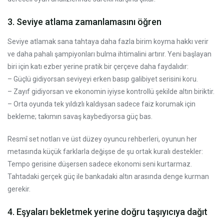
3. Seviye atlama zamanlamasını öğren
Seviye atlamak sana tahtaya daha fazla birim koyma hakkı verir
ve daha pahalı şampiyonları bulma ihtimalini artırır. Yeni başlayan
biri için katı ezber yerine pratik bir çerçeve daha faydalıdır:
– Güçlü gidiyorsan seviyeyi erken basıp galibiyet serisini koru.
– Zayıf gidiyorsan ve ekonomin iyiyse kontrollü şekilde altın biriktir.
– Orta oyunda tek yıldızlı kaldıysan sadece faiz korumak için
bekleme; takımın savaş kaybediyorsa güç bas.
Resmî set notları ve üst düzey oyuncu rehberleri, oyunun her
metasında küçük farklarla değişse de şu ortak kuralı destekler:
Tempo gerisine düşersen sadece ekonomi seni kurtarmaz.
Tahtadaki gerçek güç ile bankadaki altın arasında denge kurman
gerekir.
4. Eşyaları bekletmek yerine doğru taşıyıcıya dağıt