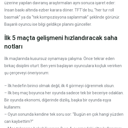
üzerine yapılan davranış araştırmaları aynı sonuca işaret eder:
İnsan baskı altında ezber karara döner. TFT’de bu, “her tur roll
basmak” ya da “tek kompozisyona saplanmak” şeklinde görünür.
Başarılı oyuncu ise bilgi geldikçe planını günceller.
İlk 5 maçta gelişmeni hızlandıracak saha
notları
İlk maçlarında kusursuz oynamaya çalışma. Önce tekrar eden
birkaç disiplini oturt. Ben yeni başlayan oyunculara koçluk verirken
şu çerçeveyi öneriyorum:
– İlk hedefin birinci olmak değil, ilk 4 görmeyi öğrenmek olsun.
– İlk beş maç boyunca her oyunda sadece tek bir beceriye odaklan.
Bir oyunda ekonomi, diğerinde diziliş, başka bir oyunda eşya
kullanımı.
– Oyun sonunda kendine tek soru sor: “Bugün en çok hangi yüzden
can kaybettim?”