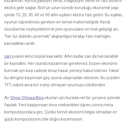
kazanırsın. Ayrıca galibiyet serisi, mağlubiyet serisi ve faiz sistemi
ekstra gelir sağlar. Riot’un uzun süredir koruduğu ekonomik yapı
içinde 10, 20, 30, 40 ve 50 altın eşikleri ekstra faiz getirir. Bu eşikler,
oyunun öğrenilmesi gereken en temel matematiğidir. Kendi
tecrübemle söyleyebilirim ki yeni oyuncuların en hızlı geliştiği an,
“her tur dükkân çevirmek” alışkanlığını bırakıp faiz mantığını
kavradıkları andır.
can
puanın ikinci büyük kaynaktır. Altın kadar can da harcanabilir
bir kaynaktır. Her raundu kazanman gerekmez; bazen ekonomi
kurmak için kısa vadede biraz hasar yemeyi kabul edersin. Fakat
bu dengeyi kaçırırsan geç oyuna ulaşmadan elenirsin. Bu yüzden
TFT, sabırlı ama kör inatçı olmayan oyuncuyu ödüllendirir.
Air
Show Ottowa Blog
okurları için burada net bir çerçeve çizmek
faydalı: Yeni başlıyorsan önce mekanikleri öğren, sonra meta
kompozisyonlara geç. Çünkü temel ekonomi bilgisi olmadan en
güçlü kompozisyonu bile doğru kuramazsın.