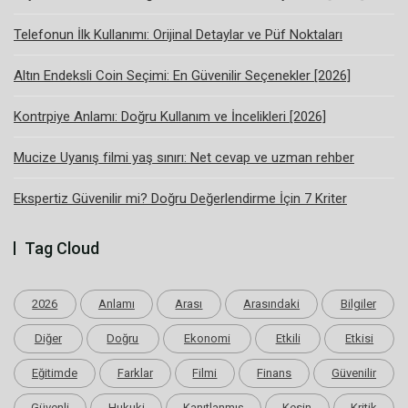
Telefonun İlk Kullanımı: Orijinal Detaylar ve Püf Noktaları
Altın Endeksli Coin Seçimi: En Güvenilir Seçenekler [2026]
Kontrpiye Anlamı: Doğru Kullanım ve İncelikleri [2026]
Mucize Uyanış filmi yaş sınırı: Net cevap ve uzman rehber
Ekspertiz Güvenilir mi? Doğru Değerlendirme İçin 7 Kriter
Tag Cloud
2026
Anlamı
Arası
Arasındaki
Bilgiler
Diğer
Doğru
Ekonomi
Etkili
Etkisi
Eğitimde
Farklar
Filmi
Finans
Güvenilir
Güvenli
Hukuki
Kanıtlanmış
Kesin
Kritik