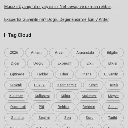
Mucize Uyanış filmi yaş sınırı: Net cevap ve uzman rehber
Ekspertiz Güvenilir mi? Doğru Değerlendirme İçin 7 Kriter
Tag Cloud
2026
Anlamı
Arası
Arasındaki
Bilgiler
Diğer
Doğru
Ekonomi
Etkili
Etkisi
Eğitimde
Farklar
Filmi
Finans
Güvenilir
Güvenli
Hukuki
Kanıtlanmış
Kesin
Kritik
Kullanım
Kullanımı
Kültür
Makinesi
Meyve
Otomobil
Püf
Rehber
Rehberi
Sanat
Sanatta
Seçimi
Son
Soru
Tarihi