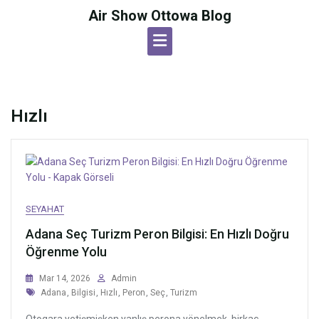
Skip
Air Show Ottowa Blog
to
content
Hızlı
SEYAHAT
Adana Seç Turizm Peron Bilgisi: En Hızlı Doğru
Öğrenme Yolu
Mar 14, 2026
Admin
Tags
Adana
,
Bilgisi
,
Hızlı
,
Peron
,
Seç
,
Turizm