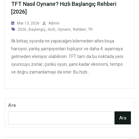
TFT Nasıl Oynanır? Hızlı Başlangıç Rehberi
[2026]
Mar 13, 2026
Admin
Tags
2026
,
Başlangıç
,
Hızlı
,
Oynanır
,
Rehberi
,
Tft
İlk birkaç oyunda ne yapacağını bilemeden altını boşa
harcıyor, yanlış şampiyonları topluyor ve daha 4. aşamaya
gelmeden eleniyor olabilirsin. TFT tam da bu noktada yeni
oyuncuyu zorlar; çünkü oyun, şans kadar ekonomi, tempo
ve doğru zamanlamayı da ister. Bu hızlı...
Ara
Ara