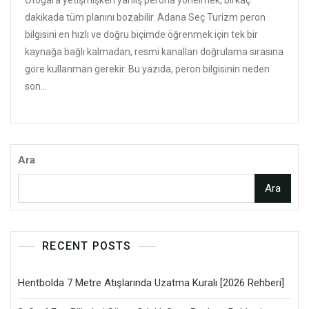
Otogara yetişmişken yanlış perona yönelmek, birkaç
dakikada tüm planını bozabilir. Adana Seç Turizm peron
bilgisini en hızlı ve doğru biçimde öğrenmek için tek bir
kaynağa bağlı kalmadan, resmi kanalları doğrulama sırasına
göre kullanman gerekir. Bu yazıda, peron bilgisinin neden
son...
Ara
Ara
RECENT POSTS
Hentbolda 7 Metre Atışlarında Uzatma Kuralı [2026 Rehberi]