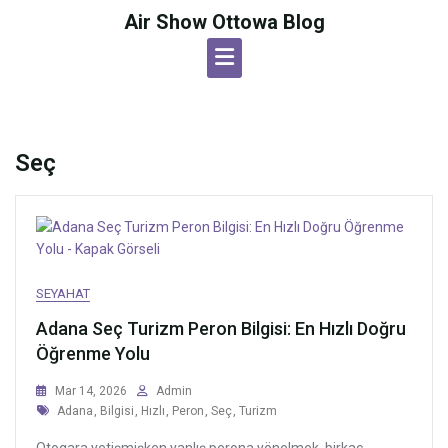
Skip
Air Show Ottowa Blog
to
content
Seç
SEYAHAT
Adana Seç Turizm Peron Bilgisi: En Hızlı Doğru
Öğrenme Yolu
Mar 14, 2026
Admin
Tags
Adana
,
Bilgisi
,
Hızlı
,
Peron
,
Seç
,
Turizm