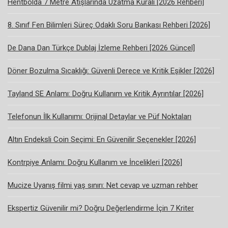
Hentbolda 7 Metre Atışlarında Uzatma Kuralı [2026 Rehberi]
8. Sınıf Fen Bilimleri Süreç Odaklı Soru Bankası Rehberi [2026]
De Dana Dan Türkçe Dublaj İzleme Rehberi [2026 Güncel]
Döner Bozulma Sıcaklığı: Güvenli Derece ve Kritik Eşikler [2026]
Tayland SE Anlamı: Doğru Kullanım ve Kritik Ayrıntılar [2026]
Telefonun İlk Kullanımı: Orijinal Detaylar ve Püf Noktaları
Altın Endeksli Coin Seçimi: En Güvenilir Seçenekler [2026]
Kontrpiye Anlamı: Doğru Kullanım ve İncelikleri [2026]
Mucize Uyanış filmi yaş sınırı: Net cevap ve uzman rehber
Ekspertiz Güvenilir mi? Doğru Değerlendirme İçin 7 Kriter