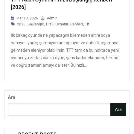
[2026]
Mar 13, 2026
Admin
Tags
2026
,
Başlangıç
,
Hızlı
,
Oynanır
,
Rehberi
,
Tft
İlk birkaç oyunda ne yapacağını bilemeden altını boşa
harcıyor, yanlış şampiyonları topluyor ve daha 4. aşamaya
gelmeden eleniyor olabilirsin. TFT tam da bu noktada yeni
oyuncuyu zorlar; çünkü oyun, şans kadar ekonomi, tempo
ve doğru zamanlamayı da ister. Bu hızlı...
Ara
Ara