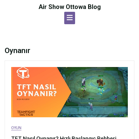
Skip
Air Show Ottowa Blog
to
content
Oynanır
OYUN
TFT Nasıl Oynanır? Hızlı Başlangıç Rehberi