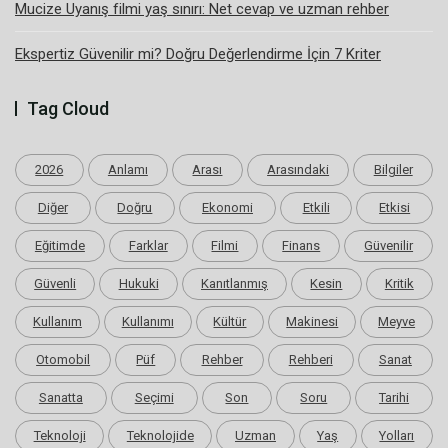
Mucize Uyanış filmi yaş sınırı: Net cevap ve uzman rehber
Ekspertiz Güvenilir mi? Doğru Değerlendirme İçin 7 Kriter
Tag Cloud
2026
Anlamı
Arası
Arasındaki
Bilgiler
Diğer
Doğru
Ekonomi
Etkili
Etkisi
Eğitimde
Farklar
Filmi
Finans
Güvenilir
Güvenli
Hukuki
Kanıtlanmış
Kesin
Kritik
Kullanım
Kullanımı
Kültür
Makinesi
Meyve
Otomobil
Püf
Rehber
Rehberi
Sanat
Sanatta
Seçimi
Son
Soru
Tarihi
Teknoloji
Teknolojide
Uzman
Yaş
Yolları