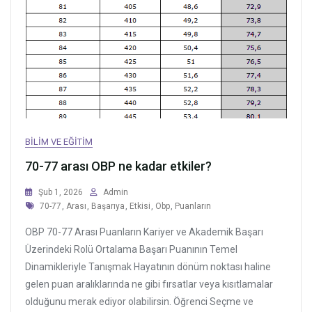
BILIM VE EĞITIM
70-77 arası OBP ne kadar etkiler?
Şub 1, 2026
Admin
Tags
70-77
,
Arası
,
Başarıya
,
Etkisi
,
Obp
,
Puanların
OBP 70-77 Arası Puanların Kariyer ve Akademik Başarı
Üzerindeki Rolü Ortalama Başarı Puanının Temel
Dinamikleriyle Tanışmak Hayatının dönüm noktası haline
gelen puan aralıklarında ne gibi fırsatlar veya kısıtlamalar
olduğunu merak ediyor olabilirsin. Öğrenci Seçme ve