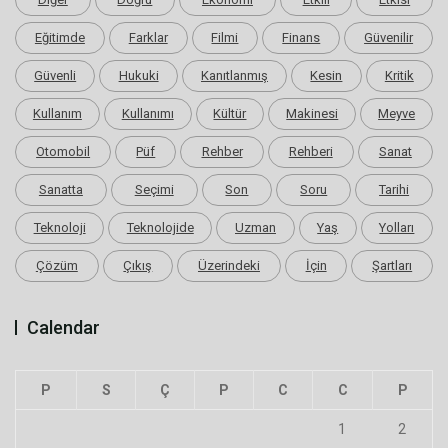
Eğitimde
Farklar
Filmi
Finans
Güvenilir
Güvenli
Hukuki
Kanıtlanmış
Kesin
Kritik
Kullanım
Kullanımı
Kültür
Makinesi
Meyve
Otomobil
Püf
Rehber
Rehberi
Sanat
Sanatta
Seçimi
Son
Soru
Tarihi
Teknoloji
Teknolojide
Uzman
Yaş
Yolları
Çözüm
Çıkış
Üzerindeki
İçin
Şartları
Calendar
P
S
Ç
P
C
C
P
1
2