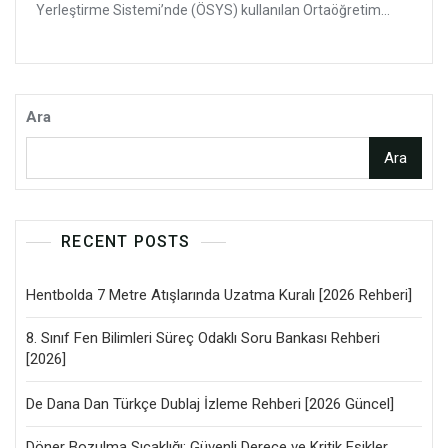
Yerleştirme Sistemi’nde (ÖSYS) kullanılan Ortaöğretim...
Ara
Ara
RECENT POSTS
Hentbolda 7 Metre Atışlarında Uzatma Kuralı [2026 Rehberi]
8. Sınıf Fen Bilimleri Süreç Odaklı Soru Bankası Rehberi
[2026]
De Dana Dan Türkçe Dublaj İzleme Rehberi [2026 Güncel]
Döner Bozulma Sıcaklığı: Güvenli Derece ve Kritik Eşikler