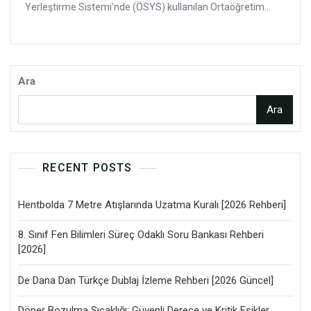
Yerleştirme Sistemi’nde (ÖSYS) kullanılan Ortaöğretim...
Ara
Ara
RECENT POSTS
Hentbolda 7 Metre Atışlarında Uzatma Kuralı [2026 Rehberi]
8. Sınıf Fen Bilimleri Süreç Odaklı Soru Bankası Rehberi
[2026]
De Dana Dan Türkçe Dublaj İzleme Rehberi [2026 Güncel]
Döner Bozulma Sıcaklığı: Güvenli Derece ve Kritik Eşikler