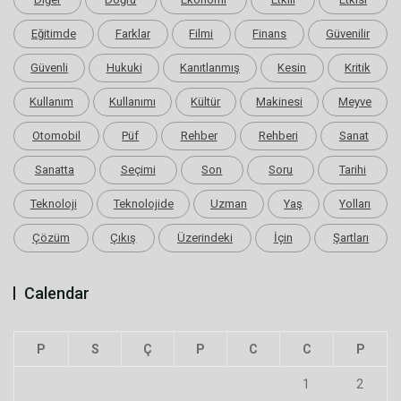
Eğitimde
Farklar
Filmi
Finans
Güvenilir
Güvenli
Hukuki
Kanıtlanmış
Kesin
Kritik
Kullanım
Kullanımı
Kültür
Makinesi
Meyve
Otomobil
Püf
Rehber
Rehberi
Sanat
Sanatta
Seçimi
Son
Soru
Tarihi
Teknoloji
Teknolojide
Uzman
Yaş
Yolları
Çözüm
Çıkış
Üzerindeki
İçin
Şartları
Calendar
P
S
Ç
P
C
C
P
1
2