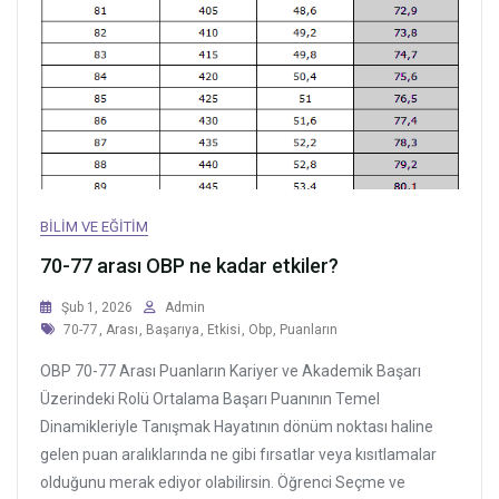
BILIM VE EĞITIM
70-77 arası OBP ne kadar etkiler?
Şub 1, 2026
Admin
Tags
70-77
,
Arası
,
Başarıya
,
Etkisi
,
Obp
,
Puanların
OBP 70-77 Arası Puanların Kariyer ve Akademik Başarı
Üzerindeki Rolü Ortalama Başarı Puanının Temel
Dinamikleriyle Tanışmak Hayatının dönüm noktası haline
gelen puan aralıklarında ne gibi fırsatlar veya kısıtlamalar
olduğunu merak ediyor olabilirsin. Öğrenci Seçme ve