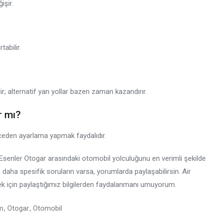
işir.
abilir.
ir; alternatif yan yollar bazen zaman kazandırır.
r mı?
ceden ayarlama yapmak faydalıdır.
Esenler Otogar arasındaki otomobil yolculuğunu en verimli şekilde
daha spesifik soruların varsa, yorumlarda paylaşabilirsin. Air
ek için paylaştığımız bilgilerden faydalanmanı umuyorum.
m
,
Otogar
,
Otomobil