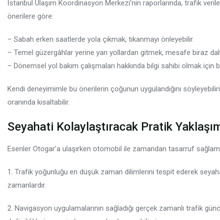
İstanbul Ulaşım Koordinasyon Merkezi’nin raporlarında, trafik veriler
önerilere göre:
– Sabah erken saatlerde yola çıkmak, tıkanmayı önleyebilir.
– Temel güzergâhlar yerine yan yollardan gitmek, mesafe biraz da
– Dönemsel yol bakım çalışmaları hakkında bilgi sahibi olmak için be
Kendi deneyimimle bu önerilerin çoğunun uygulandığını söyleyebilir
oranında kısaltabilir.
Seyahati Kolaylaştıracak Pratik Yaklaşım
Esenler Otogar’a ulaşırken otomobil ile zamandan tasarruf sağlama
1. Trafik yoğunluğu en düşük zaman dilimlerini tespit ederek seyahat
zamanlardır.
2. Navigasyon uygulamalarının sağladığı gerçek zamanlı trafik günce