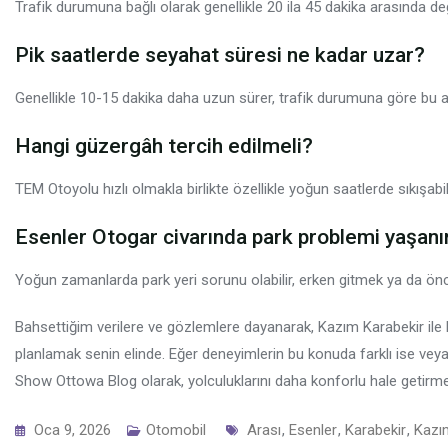
Trafik durumuna bağlı olarak genellikle 20 ila 45 dakika arasında değ
Pik saatlerde seyahat süresi ne kadar uzar?
Genellikle 10-15 dakika daha uzun sürer, trafik durumuna göre bu art
Hangi güzergâh tercih edilmeli?
TEM Otoyolu hızlı olmakla birlikte özellikle yoğun saatlerde sıkışabil
Esenler Otogar civarında park problemi yaşanı
Yoğun zamanlarda park yeri sorunu olabilir, erken gitmek ya da ön
Bahsettiğim verilere ve gözlemlere dayanarak, Kazım Karabekir ile 
planlamak senin elinde. Eğer deneyimlerin bu konuda farklı ise veya 
Show Ottowa Blog olarak, yolculuklarını daha konforlu hale getirm
Tags
Oca 9, 2026
Otomobil
Arası
,
Esenler
,
Karabekir
,
Kazı