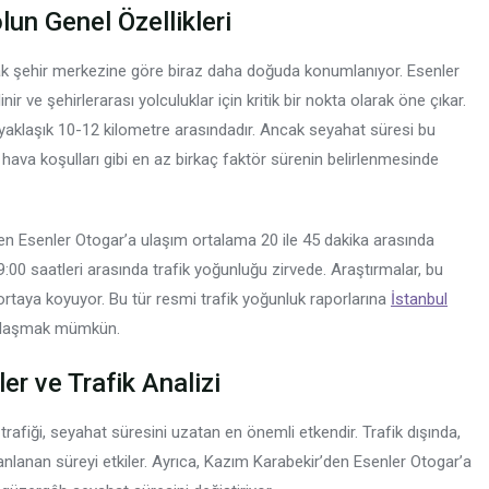
un Genel Özellikleri
arak şehir merkezine göre biraz daha doğuda konumlanıyor. Esenler
ir ve şehirlerarası yolculuklar için kritik bir nokta olarak öne çıkar.
 yaklaşık 10-12 kilometre arasındadır. Ancak seyahat süresi bu
 hava koşulları gibi en az birkaç faktör sürenin belirlenmesinde
’den Esenler Otogar’a ulaşım ortalama 20 ile 45 dakika arasında
9:00 saatleri arasında trafik yoğunluğu zirvede. Araştırmalar, bu
taya koyuyor. Bu tür resmi trafik yoğunluk raporlarına
İstanbul
 ulaşmak mümkün.
er ve Trafik Analizi
afiği, seyahat süresini uzatan en önemli etkendir. Trafik dışında,
nlanan süreyi etkiler. Ayrıca, Kazım Karabekir’den Esenler Otogar’a