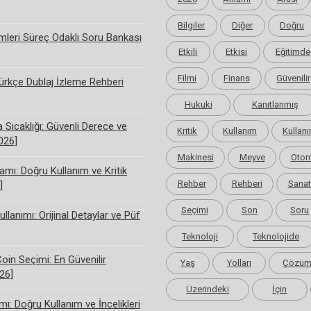
Bilgiler
Diğer
Doğru
limleri Süreç Odaklı Soru Bankası
Etkili
Etkisi
Eğitimde
Filmi
Finans
Güvenilir
rkçe Dublaj İzleme Rehberi
Hukuki
Kanıtlanmış
Sıcaklığı: Güvenli Derece ve
Kritik
Kullanım
Kullanı
2026]
Makinesi
Meyve
Otom
amı: Doğru Kullanım ve Kritik
Rehber
Rehberi
Sanat
]
Seçimi
Son
Soru
ullanımı: Orijinal Detaylar ve Püf
Teknoloji
Teknolojide
Coin Seçimi: En Güvenilir
Yaş
Yolları
Çözü
26]
Üzerindeki
İçin
ı: Doğru Kullanım ve İncelikleri