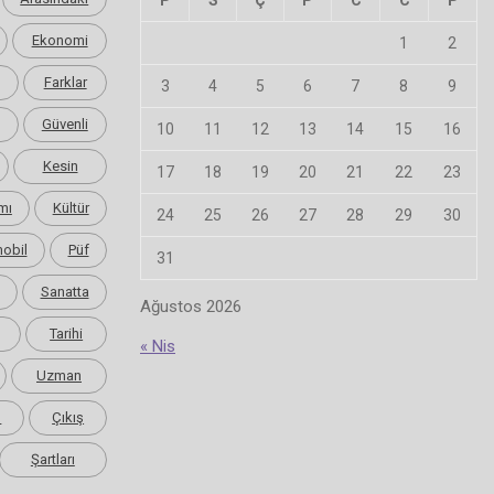
P
S
Ç
P
C
C
P
Ekonomi
1
2
Farklar
3
4
5
6
7
8
9
Güvenli
10
11
12
13
14
15
16
Kesin
17
18
19
20
21
22
23
mı
Kültür
24
25
26
27
28
29
30
obil
Püf
31
Sanatta
Ağustos 2026
Tarihi
« Nis
Uzman
m
Çıkış
Şartları