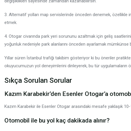
değişiklikleri sayesinde zamandan kazanabilirsin.
3. Alternatif yolları map servislerinde önceden denemek, özellikle
etmek.
4. Otogar civarında park yeri sorununu azaltmak için geliş saatler
yoğunluk nedeniyle park alanlarını önceden ayarlamak mümkünse bu
Yıllar süren İstanbul trafiği takibim gösteriyor ki bu öneriler prati
okuyucumuzun yol deneyimlerini dinleyerek, bu tür uygulamaların ö
Sıkça Sorulan Sorular
Kazım Karabekir’den Esenler Otogar’a otomobil
Kazım Karabekir ile Esenler Otogar arasındaki mesafe yaklaşık 10-1
Otomobil ile bu yol kaç dakikada alınır?