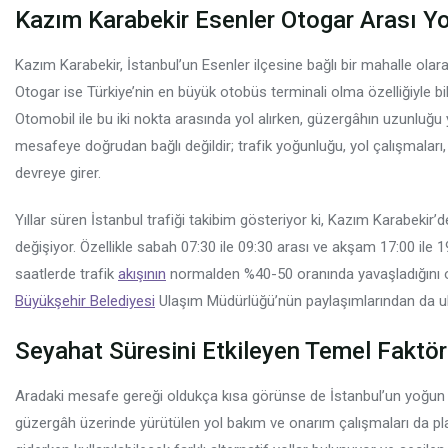
Kazım Karabekir Esenler Otogar Arası Yol
Kazım Karabekir, İstanbul’un Esenler ilçesine bağlı bir mahalle ol
Otogar ise Türkiye’nin en büyük otobüs terminali olma özelliğiyle bilin
Otomobil ile bu iki nokta arasında yol alırken, güzergâhın uzunluğu
mesafeye doğrudan bağlı değildir; trafik yoğunluğu, yol çalışmaları,
devreye girer.
Yıllar süren İstanbul trafiği takibim gösteriyor ki, Kazım Karabekir
değişiyor. Özellikle sabah 07:30 ile 09:30 arası ve akşam 17:00 ile 1
saatlerde trafik
akışının
normalden %40-50 oranında yavaşladığını or
Büyükşehir Belediyesi
Ulaşım Müdürlüğü’nün paylaşımlarından da
Seyahat Süresini Etkileyen Temel Faktörl
Aradaki mesafe gereği oldukça kısa görünse de İstanbul’un yoğun tr
güzergâh üzerinde yürütülen yol bakım ve onarım çalışmaları da pla