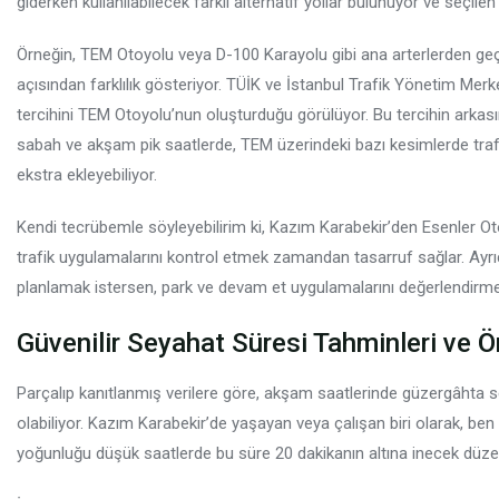
giderken kullanılabilecek farklı alternatif yollar bulunuyor ve seçile
Örneğin, TEM Otoyolu veya D-100 Karayolu gibi ana arterlerden ge
açısından farklılık gösteriyor. TÜİK ve İstanbul Trafik Yönetim Merke
tercihini TEM Otoyolu’nun oluşturduğu görülüyor. Bu tercihin arkası
sabah ve akşam pik saatlerde, TEM üzerindeki bazı kesimlerde trafik
ekstra ekleyebiliyor.
Kendi tecrübemle söyleyebilirim ki, Kazım Karabekir’den Esenler Ot
trafik uygulamalarını kontrol etmek zamandan tasarruf sağlar. Ayrıc
planlamak istersen, park ve devam et uygulamalarını değerlendirmen
Güvenilir Seyahat Süresi Tahminleri ve Ö
Parçalıp kanıtlanmış verilere göre, akşam saatlerinde güzergâhta 
olabiliyor. Kazım Karabekir’de yaşayan veya çalışan biri olarak, be
yoğunluğu düşük saatlerde bu süre 20 dakikanın altına inecek düzey