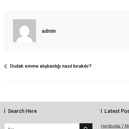
admin
Yazı
Dudak emme alışkanlığı nasıl bırakılır?
gezinmesi
Search Here
Latest Po
Hentbolda 7 Me
Arama: