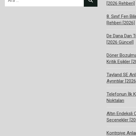
[2026 Rehberi]
8. Sınıf Fen Bi
Rehberi [2026]
De Dana Dan Tü
[2026 Güncel]
Döner Bozulma 
Kritik Eşikler [
Tayland SE Anl
Ayrıntılar [2026
Telefonun İlk K
Noktaları
Altın Endeksli 
Seçenekler [20
Kontrpiye Anlam