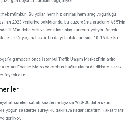
n güzergâh seyahat süresini değiştiriyor.
çmek mümkün. Bu yollar, hem hız sınırları hem araç yoğunluğu
zi’nin 2023 verilerine bakıldığında, bu güzergâhta araçların %65’inin
nda TEM’in daha hızlı ve kesintisiz akış sunması yatıyor. Ancak
 sıkışıklığı yaşanabiliyor, bu da yolculuk süresine 10-15 dakika
ogar’a gitmeden önce İstanbul Trafik Ulaşım Merkezi’nin anlık
a rotanı Esenler Metro ve otobüs bağlantılarını da dikkate alarak
 faydalı olur.
neriler
seyahat süreleri sabah saatlerine kıyasla %20-30 daha uzun
n de yoğun saatlerde süreyi 40 dakikaya kadar çıkardım. Fakat trafik
e geriliyor.