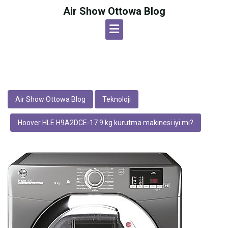
Skip
Air Show Ottowa Blog
to
content
Air Show Ottowa Blog
Teknoloji
Hoover HLE H9A2DCE-17 9 kg kurutma makinesi iyi mi?