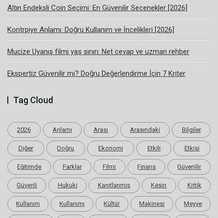
Altın Endeksli Coin Seçimi: En Güvenilir Seçenekler [2026]
Kontrpiye Anlamı: Doğru Kullanım ve İncelikleri [2026]
Mucize Uyanış filmi yaş sınırı: Net cevap ve uzman rehber
Ekspertiz Güvenilir mi? Doğru Değerlendirme İçin 7 Kriter
Tag Cloud
2026
Anlamı
Arası
Arasındaki
Bilgiler
Diğer
Doğru
Ekonomi
Etkili
Etkisi
Eğitimde
Farklar
Filmi
Finans
Güvenilir
Güvenli
Hukuki
Kanıtlanmış
Kesin
Kritik
Kullanım
Kullanımı
Kültür
Makinesi
Meyve