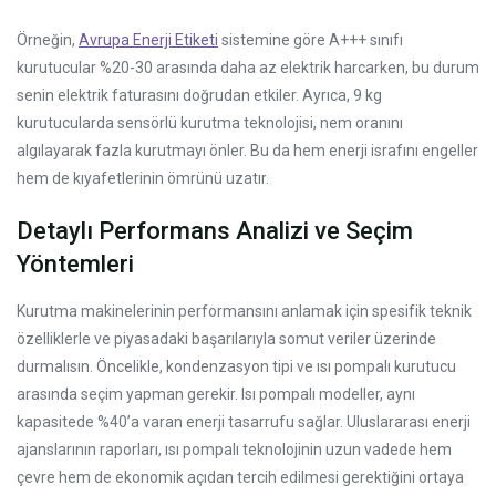
Örneğin,
Avrupa Enerji Etiketi
sistemine göre A+++ sınıfı
kurutucular %20-30 arasında daha az elektrik harcarken, bu durum
senin elektrik faturasını doğrudan etkiler. Ayrıca, 9 kg
kurutucularda sensörlü kurutma teknolojisi, nem oranını
algılayarak fazla kurutmayı önler. Bu da hem enerji israfını engeller
hem de kıyafetlerinin ömrünü uzatır.
Detaylı Performans Analizi ve Seçim
Yöntemleri
Kurutma makinelerinin performansını anlamak için spesifik teknik
özelliklerle ve piyasadaki başarılarıyla somut veriler üzerinde
durmalısın. Öncelikle, kondenzasyon tipi ve ısı pompalı kurutucu
arasında seçim yapman gerekir. Isı pompalı modeller, aynı
kapasitede %40’a varan enerji tasarrufu sağlar. Uluslararası enerji
ajanslarının raporları, ısı pompalı teknolojinin uzun vadede hem
çevre hem de ekonomik açıdan tercih edilmesi gerektiğini ortaya