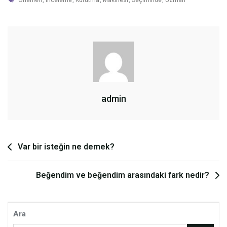
Önerileri
,
İnceleme
,
Kurutma
,
Makinesi
,
Seçiminde
,
Uzman
admin
Yazı
Var bir isteğin ne demek?
gezinmesi
Beğendim ve beğendim arasındaki fark nedir?
Ara