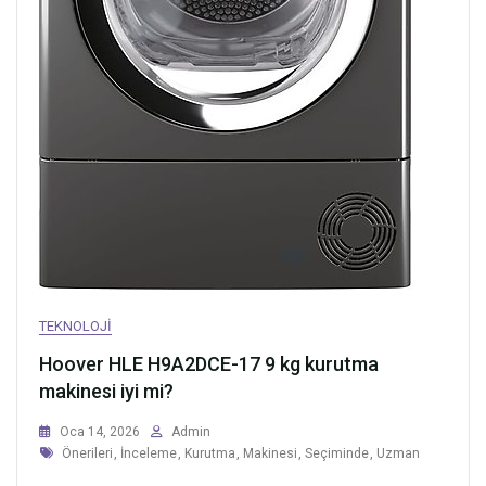
TEKNOLOJI
Hoover HLE H9A2DCE-17 9 kg kurutma
makinesi iyi mi?
Oca 14, 2026
Admin
Tags
Önerileri
,
İnceleme
,
Kurutma
,
Makinesi
,
Seçiminde
,
Uzman