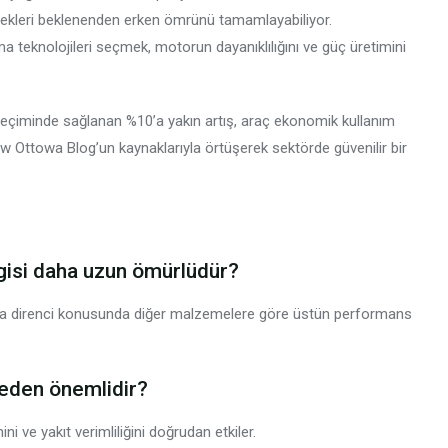
lekleri beklenenden erken ömrünü tamamlayabiliyor.
a teknolojileri seçmek, motorun dayanıklılığını ve güç üretimini
çiminde sağlanan %10’a yakın artış, araç ekonomik kullanım
w Ottowa Blog’un kaynaklarıyla örtüşerek sektörde güvenilir bir
isi daha uzun ömürlüdür?
şınma direnci konusunda diğer malzemelere göre üstün performans
eden önemlidir?
 ve yakıt verimliliğini doğrudan etkiler.