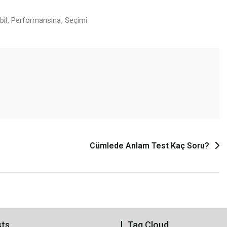
il
,
Performansına
,
Seçimi
Cümlede Anlam Test Kaç Soru?
sts
Tag Cloud