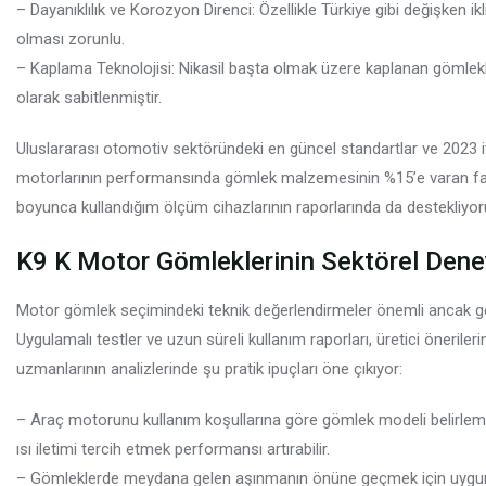
– Dayanıklılık ve Korozyon Direnci: Özellikle Türkiye gibi değişken
olması zorunlu.
– Kaplama Teknolojisi: Nikasil başta olmak üzere kaplanan gömlekle
olarak sabitlenmiştir.
Uluslararası otomotiv sektöründeki en güncel standartlar ve 2023 itib
motorlarının performansında gömlek malzemesinin %15’e varan fark
boyunca kullandığım ölçüm cihazlarının raporlarında da destekliyo
K9 K Motor Gömleklerinin Sektörel Deney
Motor gömlek seçimindeki teknik değerlendirmeler önemli ancak gerç
Uygulamalı testler ve uzun süreli kullanım raporları, üretici öneril
uzmanlarının analizlerinde şu pratik ipuçları öne çıkıyor:
– Araç motorunu kullanım koşullarına göre gömlek modeli belirlemek
ısı iletimi tercih etmek performansı artırabilir.
– Gömleklerde meydana gelen aşınmanın önüne geçmek için uygun y