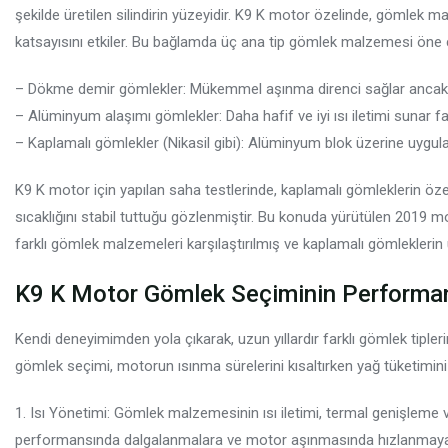
şekilde üretilen silindirin yüzeyidir. K9 K motor özelinde, gömlek 
katsayısını etkiler. Bu bağlamda üç ana tip gömlek malzemesi öne ç
– Dökme demir gömlekler: Mükemmel aşınma direnci sağlar ancak ısı i
– Alüminyum alaşımı gömlekler: Daha hafif ve iyi ısı iletimi sunar fa
– Kaplamalı gömlekler (Nikasil gibi): Alüminyum blok üzerine uygulan
K9 K motor için yapılan saha testlerinde, kaplamalı gömleklerin özel
sıcaklığını stabil tuttuğu gözlenmiştir. Bu konuda yürütülen 2019 mo
farklı gömlek malzemeleri karşılaştırılmış ve kaplamalı gömlekleri
K9 K Motor Gömlek Seçiminin Performa
Kendi deneyimimden yola çıkarak, uzun yıllardır farklı gömlek tipler
gömlek seçimi, motorun ısınma sürelerini kısaltırken yağ tüketimini
1. Isı Yönetimi: Gömlek malzemesinin ısı iletimi, termal genişleme v
performansında dalgalanmalara ve motor aşınmasında hızlanmaya 