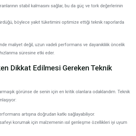
arının stabil kalmasını sağlar, bu da güç ve tork değerlerinin
ürdüğü, böylece yakıt tüketimini optimize ettiği teknik raporlarda
de maliyet değil, uzun vadeli performans ve dayanıklılık öncelik
e hızlanma süresine etki eder.
en Dikkat Edilmesi Gereken Teknik
rmaşık görünse de senin için en kritik olanlara odaklandım. Teknik
nlaşıyor:
formans artışına doğrudan katkı sağlayabiliyor.
mesafeyi korumak için malzemenin ısıl genleşme özellikleri iyi uyum