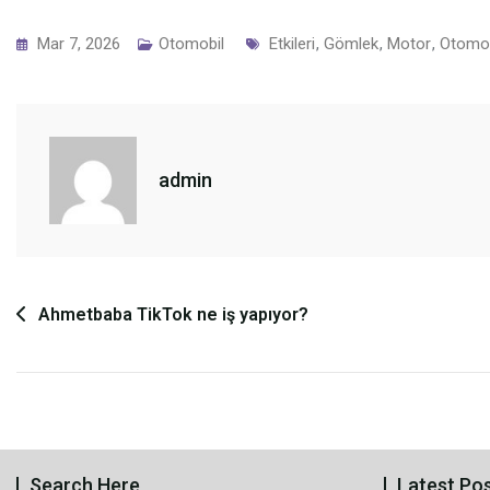
Tags
Mar 7, 2026
Otomobil
Etkileri
,
Gömlek
,
Motor
,
Otomob
admin
Yazı
Ahmetbaba TikTok ne iş yapıyor?
gezinmesi
Search Here
Latest Po