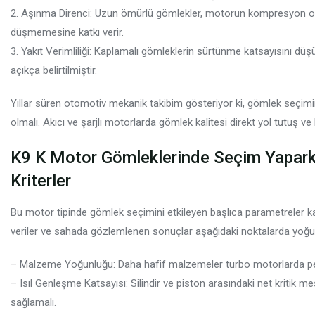
2. Aşınma Direnci: Uzun ömürlü gömlekler, motorun kompresyon oranl
düşmemesine katkı verir.
3. Yakıt Verimliliği: Kaplamalı gömleklerin sürtünme katsayısını düş
açıkça belirtilmiştir.
Yıllar süren otomotiv mekanik takibim gösteriyor ki, gömlek seçimin
olmalı. Akıcı ve şarjlı motorlarda gömlek kalitesi direkt yol tutuş v
K9 K Motor Gömleklerinde Seçim Yapark
Kriterler
Bu motor tipinde gömlek seçimini etkileyen başlıca parametreler ka
veriler ve sahada gözlemlenen sonuçlar aşağıdaki noktalarda yoğu
– Malzeme Yoğunluğu: Daha hafif malzemeler turbo motorlarda per
– Isıl Genleşme Katsayısı: Silindir ve piston arasındaki net kritik 
sağlamalı.