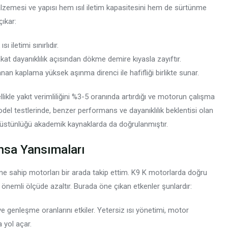
malzemesi ve yapısı hem ısıl iletim kapasitesini hem de sürtünme
ıkar:
letimi sınırlıdır.
kat dayanıklılık açısından dökme demire kıyasla zayıftır.
an kaplama yüksek aşınma direnci ile hafifliği birlikte sunar.
likle yakıt verimliliğini %3-5 oranında artırdığı ve motorun çalışma
del testlerinde, benzer performans ve dayanıklılık beklentisi olan
n üstünlüğü akademik kaynaklarda da doğrulanmıştır.
nsa Yansımaları
ine sahip motorları bir arada takip ettim. K9 K motorlarda doğru
 önemli ölçüde azaltır. Burada öne çıkan etkenler şunlardır:
e genleşme oranlarını etkiler. Yetersiz ısı yönetimi, motor
yol açar.