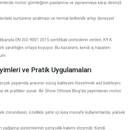
 iklimlerde motor gömleğinin paslanma ve yıpranmaya karşı dirençli
rdeki sürtünme azalması ve termal iletkenlik artışı deneysel
arıyla EN ISO 9001:2015 sertifikalı üreticilerin verileri, K9 K
 yarattığını ortaya koyuyor. Bu kazanımı, kendi iş hayatım
rum.
imleri ve Pratik Uygulamaları
ek yaşamda aracının sürüş kalitesini hissetmek asıl belirleyici.
erine ek pratikler sunar. Air Show Ottowa Blog’da yayımlanan motor
 zorundasın; özellikle şehir içi kısa mesafe kullanımlarda, yüksek
ağlama sistemlerinin periyodik bakımı elzemdir. Kendi