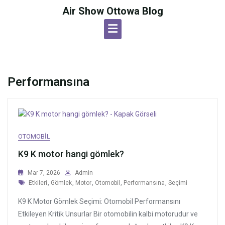
Skip
Air Show Ottowa Blog
to
content
Performansına
OTOMOBIL
K9 K motor hangi gömlek?
Mar 7, 2026
Admin
Tags
Etkileri
,
Gömlek
,
Motor
,
Otomobil
,
Performansına
,
Seçimi
K9 K Motor Gömlek Seçimi: Otomobil Performansını
Etkileyen Kritik Unsurlar Bir otomobilin kalbi motorudur ve