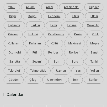
2026
Anlamı
Arası
Arasındaki
Bilgiler
Diğer
Doğru
Ekonomi
Etkili
Etkisi
Eğitimde
Farklar
Filmi
Finans
Güvenilir
Güvenli
Hukuki
Kanıtlanmış
Kesin
Kritik
Kullanım
Kullanımı
Kültür
Makinesi
Meyve
Otomobil
Püf
Rehber
Rehberi
Sanat
Sanatta
Seçimi
Son
Soru
Tarihi
Teknoloji
Teknolojide
Uzman
Yaş
Yolları
Çözüm
Çıkış
Üzerindeki
İçin
Şartları
Calendar