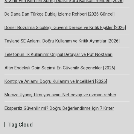
8. Sınıf Fen Bilimleri Süreç Odaklı Soru Bankası Rehberi [2026]
De Dana Dan Türkçe Dublaj İzleme Rehberi [2026 Güncel]
Döner Bozulma Sıcaklığı: Güvenli Derece ve Kritik Eşikler [2026]
Tayland SE Anlamı: Doğru Kullanım ve Kritik Ayrıntılar [2026]
Telefonun İlk Kullanımı: Orijinal Detaylar ve Püf Noktaları
Altın Endeksli Coin Seçimi: En Güvenilir Seçenekler [2026]
Kontrpiye Anlamı: Doğru Kullanım ve İncelikleri [2026]
Mucize Uyanış filmi yaş sınırı: Net cevap ve uzman rehber
Ekspertiz Güvenilir mi? Doğru Değerlendirme İçin 7 Kriter
Tag Cloud