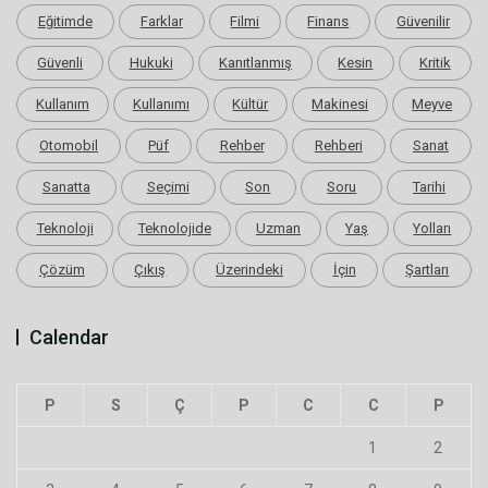
Eğitimde
Farklar
Filmi
Finans
Güvenilir
Güvenli
Hukuki
Kanıtlanmış
Kesin
Kritik
Kullanım
Kullanımı
Kültür
Makinesi
Meyve
Otomobil
Püf
Rehber
Rehberi
Sanat
Sanatta
Seçimi
Son
Soru
Tarihi
Teknoloji
Teknolojide
Uzman
Yaş
Yolları
Çözüm
Çıkış
Üzerindeki
İçin
Şartları
Calendar
P
S
Ç
P
C
C
P
1
2