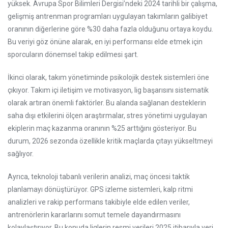
yüksek. Avrupa Spor Bilimleri Dergisi’ndeki 2024 tarihli bir çalışma,
gelişmiş antrenman programları uygulayan takımların galibiyet
oranının diğerlerine göre %30 daha fazla olduğunu ortaya koydu.
Bu veriyi göz önüne alarak, en iyi performansı elde etmek için
sporcuların dönemsel takip edilmesi şart.
İkinci olarak, takım yönetiminde psikolojik destek sistemleri öne
çıkıyor. Takım içi iletişim ve motivasyon, lig başarısını sistematik
olarak artıran önemli faktörler. Bu alanda sağlanan desteklerin
saha dışı etkilerini ölçen araştırmalar, stres yönetimi uygulayan
ekiplerin maç kazanma oranının %25 arttığını gösteriyor. Bu
durum, 2026 sezonda özellikle kritik maçlarda çıtayı yükseltmeyi
sağlıyor.
Ayrıca, teknoloji tabanlı verilerin analizi, maç öncesi taktik
planlamayı dönüştürüyor. GPS izleme sistemleri, kalp ritmi
analizleri ve rakip performans takibiyle elde edilen veriler,
antrenörlerin kararlarını somut temele dayandırmasını
kolaylaştırıyor. Bu konuda liglerin resmi verileri 2025 itibarıyla veri