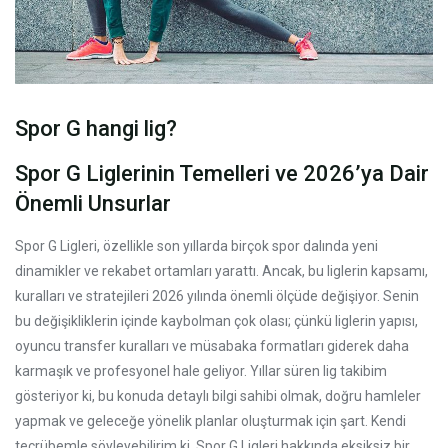
Spor G hangi lig?
Spor G Liglerinin Temelleri ve 2026’ya Dair
Önemli Unsurlar
Spor G Ligleri, özellikle son yıllarda birçok spor dalında yeni
dinamikler ve rekabet ortamları yarattı. Ancak, bu liglerin kapsamı,
kuralları ve stratejileri 2026 yılında önemli ölçüde değişiyor. Senin
bu değişikliklerin içinde kaybolman çok olası; çünkü liglerin yapısı,
oyuncu transfer kuralları ve müsabaka formatları giderek daha
karmaşık ve profesyonel hale geliyor. Yıllar süren lig takibim
gösteriyor ki, bu konuda detaylı bilgi sahibi olmak, doğru hamleler
yapmak ve geleceğe yönelik planlar oluşturmak için şart. Kendi
tecrübemle söyleyebilirim ki, Spor G Ligleri hakkında eksiksiz bir