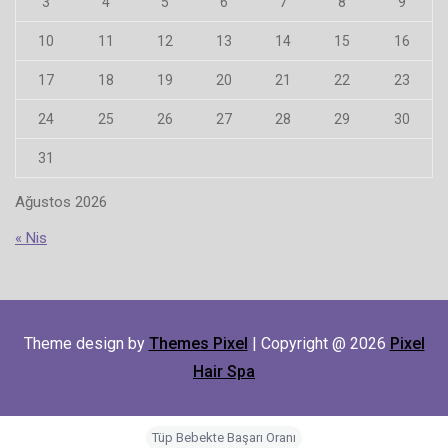
3
4
5
6
7
8
9
10
11
12
13
14
15
16
17
18
19
20
21
22
23
24
25
26
27
28
29
30
31
Ağustos 2026
« Nis
Theme design by
Themes Pixel
| Copyright @ 2026
Pixel
Hair Spa
Tüp Bebekte Başarı Oranı