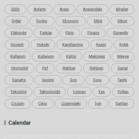
2026
Anlamı
Arası
Arasındaki
Bilgiler
Diğer
Doğru
Ekonomi
Etkili
Etkisi
Eğitimde
Farklar
Filmi
Finans
Güvenilir
Güvenli
Hukuki
Kanıtlanmış
Kesin
Kritik
Kullanım
Kullanımı
Kültür
Makinesi
Meyve
Otomobil
Püf
Rehber
Rehberi
Sanat
Sanatta
Seçimi
Son
Soru
Tarihi
Teknoloji
Teknolojide
Uzman
Yaş
Yolları
Çözüm
Çıkış
Üzerindeki
İçin
Şartları
Calendar