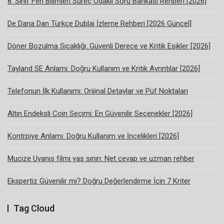
8. Sınıf Fen Bilimleri Süreç Odaklı Soru Bankası Rehberi [2026]
De Dana Dan Türkçe Dublaj İzleme Rehberi [2026 Güncel]
Döner Bozulma Sıcaklığı: Güvenli Derece ve Kritik Eşikler [2026]
Tayland SE Anlamı: Doğru Kullanım ve Kritik Ayrıntılar [2026]
Telefonun İlk Kullanımı: Orijinal Detaylar ve Püf Noktaları
Altın Endeksli Coin Seçimi: En Güvenilir Seçenekler [2026]
Kontrpiye Anlamı: Doğru Kullanım ve İncelikleri [2026]
Mucize Uyanış filmi yaş sınırı: Net cevap ve uzman rehber
Ekspertiz Güvenilir mi? Doğru Değerlendirme İçin 7 Kriter
Tag Cloud