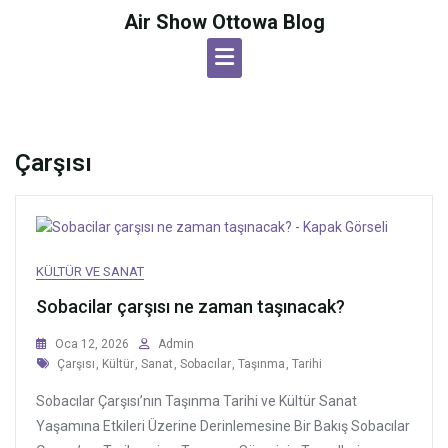
Skip
Air Show Ottowa Blog
to
content
Çarşısı
KÜLTÜR VE SANAT
Sobacilar çarşısı ne zaman taşınacak?
Oca 12, 2026
Admin
Tags
Çarşısı
,
Kültür
,
Sanat
,
Sobacılar
,
Taşınma
,
Tarihi
Sobacılar Çarşısı’nın Taşınma Tarihi ve Kültür Sanat
Yaşamına Etkileri Üzerine Derinlemesine Bir Bakış Sobacılar