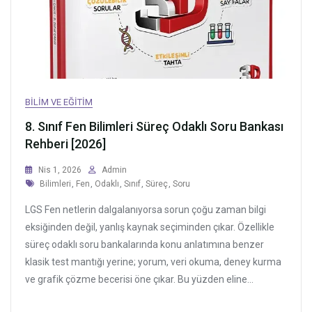
BILIM VE EĞITIM
8. Sınıf Fen Bilimleri Süreç Odaklı Soru Bankası
Rehberi [2026]
Nis 1, 2026
Admin
Tags
Bilimleri
,
Fen
,
Odaklı
,
Sınıf
,
Süreç
,
Soru
LGS Fen netlerin dalgalanıyorsa sorun çoğu zaman bilgi
eksiğinden değil, yanlış kaynak seçiminden çıkar. Özellikle
süreç odaklı soru bankalarında konu anlatımına benzer
klasik test mantığı yerine; yorum, veri okuma, deney kurma
ve grafik çözme becerisi öne çıkar. Bu yüzden eline...