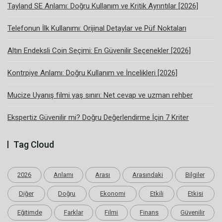
Tayland SE Anlamı: Doğru Kullanım ve Kritik Ayrıntılar [2026]
Telefonun İlk Kullanımı: Orijinal Detaylar ve Püf Noktaları
Altın Endeksli Coin Seçimi: En Güvenilir Seçenekler [2026]
Kontrpiye Anlamı: Doğru Kullanım ve İncelikleri [2026]
Mucize Uyanış filmi yaş sınırı: Net cevap ve uzman rehber
Ekspertiz Güvenilir mi? Doğru Değerlendirme İçin 7 Kriter
Tag Cloud
2026
Anlamı
Arası
Arasındaki
Bilgiler
Diğer
Doğru
Ekonomi
Etkili
Etkisi
Eğitimde
Farklar
Filmi
Finans
Güvenilir