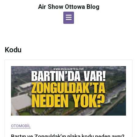
Skip
Air Show Ottowa Blog
to
content
Kodu
OTOMOBIL
Bartın ve Zonguldak’ın plaka kodu neden aynı?