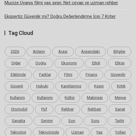
Mucize Uyanış filmi yaş sınırı: Net cevap ve uzman rehber
Ekspertiz Güvenilir mi? Doğru Değerlendirme İçin 7 Kriter
Tag Cloud
2026
Anlamı
Arası
Arasındaki
Bilgiler
Diğer
Doğru
Ekonomi
Etkili
Etkisi
Eğitimde
Farklar
Filmi
Finans
Güvenilir
Güvenli
Hukuki
Kanıtlanmış
Kesin
Kritik
Kullanım
Kullanımı
Kültür
Makinesi
Meyve
Otomobil
Püf
Rehber
Rehberi
Sanat
Sanatta
Seçimi
Son
Soru
Tarihi
Teknoloji
Teknolojide
Uzman
Yaş
Yolları