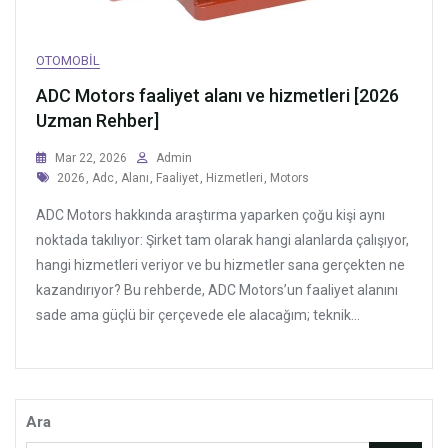
OTOMOBIL
ADC Motors faaliyet alanı ve hizmetleri [2026
Uzman Rehber]
Mar 22, 2026
Admin
Tags
2026
,
Adc
,
Alanı
,
Faaliyet
,
Hizmetleri
,
Motors
ADC Motors hakkında araştırma yaparken çoğu kişi aynı
noktada takılıyor: Şirket tam olarak hangi alanlarda çalışıyor,
hangi hizmetleri veriyor ve bu hizmetler sana gerçekten ne
kazandırıyor? Bu rehberde, ADC Motors’un faaliyet alanını
sade ama güçlü bir çerçevede ele alacağım; teknik...
Ara