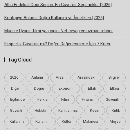
Altın Endeksli Coin Seçimi: En Güvenilir Seçenekler [2026]
Kontrpiye Anlamı: Doğru Kullanım ve İncelikleri [2026]
Mucize Uyanış filmi yaş sınırı: Net cevap ve uzman rehber
Ekspertiz Güvenilir mi? Doğru Değerlendirme İçin 7 Kriter
Tag Cloud
2026
Anlamı
Arası
Arasındaki
Bilgiler
Diğer
Doğru
Ekonomi
Etkili
Etkisi
Eğitimde
Farklar
Filmi
Finans
Güvenilir
Güvenli
Hukuki
Kanıtlanmış
Kesin
Kritik
Kullanım
Kullanımı
Kültür
Makinesi
Meyve