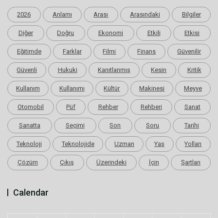
2026
Anlamı
Arası
Arasındaki
Bilgiler
Diğer
Doğru
Ekonomi
Etkili
Etkisi
Eğitimde
Farklar
Filmi
Finans
Güvenilir
Güvenli
Hukuki
Kanıtlanmış
Kesin
Kritik
Kullanım
Kullanımı
Kültür
Makinesi
Meyve
Otomobil
Püf
Rehber
Rehberi
Sanat
Sanatta
Seçimi
Son
Soru
Tarihi
Teknoloji
Teknolojide
Uzman
Yaş
Yolları
Çözüm
Çıkış
Üzerindeki
İçin
Şartları
Calendar