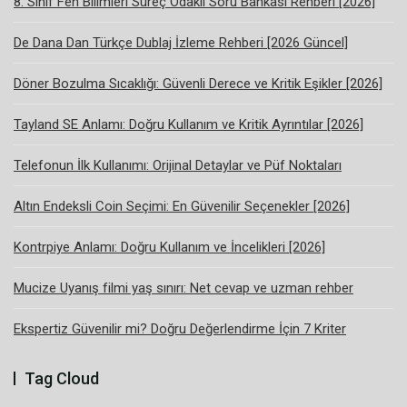
8. Sınıf Fen Bilimleri Süreç Odaklı Soru Bankası Rehberi [2026]
De Dana Dan Türkçe Dublaj İzleme Rehberi [2026 Güncel]
Döner Bozulma Sıcaklığı: Güvenli Derece ve Kritik Eşikler [2026]
Tayland SE Anlamı: Doğru Kullanım ve Kritik Ayrıntılar [2026]
Telefonun İlk Kullanımı: Orijinal Detaylar ve Püf Noktaları
Altın Endeksli Coin Seçimi: En Güvenilir Seçenekler [2026]
Kontrpiye Anlamı: Doğru Kullanım ve İncelikleri [2026]
Mucize Uyanış filmi yaş sınırı: Net cevap ve uzman rehber
Ekspertiz Güvenilir mi? Doğru Değerlendirme İçin 7 Kriter
Tag Cloud