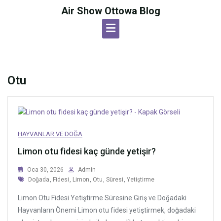
Skip
Air Show Ottowa Blog
to
content
Otu
HAYVANLAR VE DOĞA
Limon otu fidesi kaç günde yetişir?
Oca 30, 2026
Admin
Tags
Doğada
,
Fidesi
,
Limon
,
Otu
,
Süresi
,
Yetiştirme
Limon Otu Fidesi Yetiştirme Süresine Giriş ve Doğadaki
Hayvanların Önemi Limon otu fidesi yetiştirmek, doğadaki