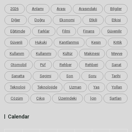
2026
Anlamı
Arası
Arasındaki
Bilgiler
Diğer
Doğru
Ekonomi
Etkili
Etkisi
Eğitimde
Farklar
Filmi
Finans
Güvenilir
Güvenli
Hukuki
Kanıtlanmış
Kesin
Kritik
Kullanım
Kullanımı
Kültür
Makinesi
Meyve
Otomobil
Püf
Rehber
Rehberi
Sanat
Sanatta
Seçimi
Son
Soru
Tarihi
Teknoloji
Teknolojide
Uzman
Yaş
Yolları
Çözüm
Çıkış
Üzerindeki
İçin
Şartları
Calendar