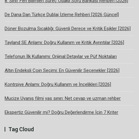
8. Sınıf Fen Bilimleri Süreç Odaklı Soru Bankası Rehberi [2026]
De Dana Dan Türkçe Dublaj İzleme Rehberi [2026 Güncel]
Döner Bozulma Sıcaklığı: Güvenli Derece ve Kritik Eşikler [2026]
Tayland SE Anlamı: Doğru Kullanım ve Kritik Ayrıntılar [2026]
Telefonun İlk Kullanımı: Orijinal Detaylar ve Püf Noktaları
Altın Endeksli Coin Seçimi: En Güvenilir Seçenekler [2026]
Kontrpiye Anlamı: Doğru Kullanım ve İncelikleri [2026]
Mucize Uyanış filmi yaş sınırı: Net cevap ve uzman rehber
Ekspertiz Güvenilir mi? Doğru Değerlendirme İçin 7 Kriter
Tag Cloud