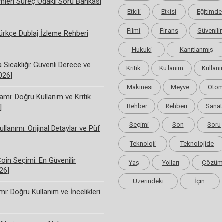
limleri Süreç Odaklı Soru Bankası
Etkili
Etkisi
Eğitimde
Filmi
Finans
Güvenilir
rkçe Dublaj İzleme Rehberi
Hukuki
Kanıtlanmış
Sıcaklığı: Güvenli Derece ve
Kritik
Kullanım
Kullanı
2026]
Makinesi
Meyve
Otom
amı: Doğru Kullanım ve Kritik
Rehber
Rehberi
Sanat
]
Seçimi
Son
Soru
ullanımı: Orijinal Detaylar ve Püf
Teknoloji
Teknolojide
Coin Seçimi: En Güvenilir
Yaş
Yolları
Çözü
26]
Üzerindeki
İçin
ı: Doğru Kullanım ve İncelikleri