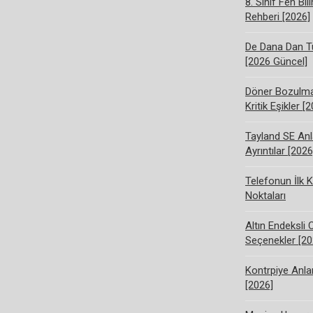
8. Sınıf Fen Bi
Rehberi [2026]
De Dana Dan Tü
[2026 Güncel]
Döner Bozulma 
Kritik Eşikler [
Tayland SE Anl
Ayrıntılar [2026
Telefonun İlk K
Noktaları
Altın Endeksli 
Seçenekler [20
Kontrpiye Anlam
[2026]