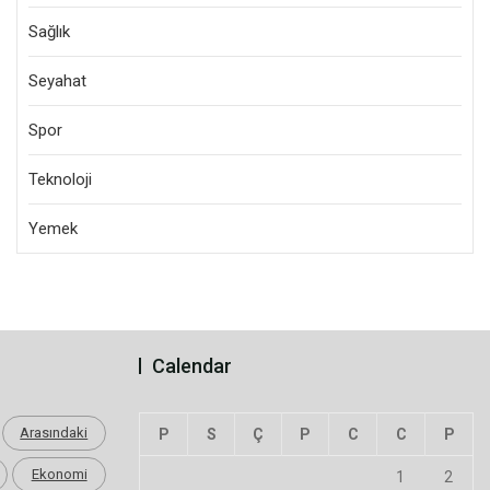
Sağlık
Seyahat
Spor
Teknoloji
Yemek
Calendar
Arasındaki
P
S
Ç
P
C
C
P
Ekonomi
1
2