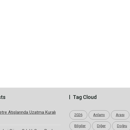
sts
Tag Cloud
tre Atışlarında Uzatma Kuralı
2026
Anlamı
Arası
Bilgiler
Diğer
Doğru