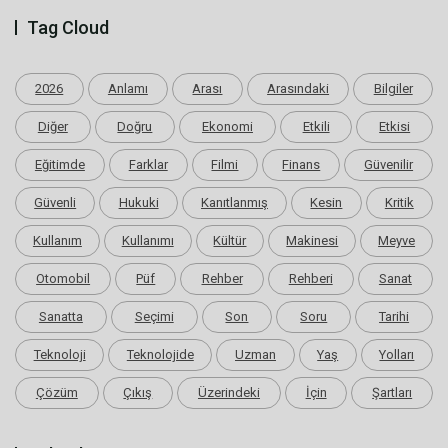
Tag Cloud
2026
Anlamı
Arası
Arasındaki
Bilgiler
Diğer
Doğru
Ekonomi
Etkili
Etkisi
Eğitimde
Farklar
Filmi
Finans
Güvenilir
Güvenli
Hukuki
Kanıtlanmış
Kesin
Kritik
Kullanım
Kullanımı
Kültür
Makinesi
Meyve
Otomobil
Püf
Rehber
Rehberi
Sanat
Sanatta
Seçimi
Son
Soru
Tarihi
Teknoloji
Teknolojide
Uzman
Yaş
Yolları
Çözüm
Çıkış
Üzerindeki
İçin
Şartları