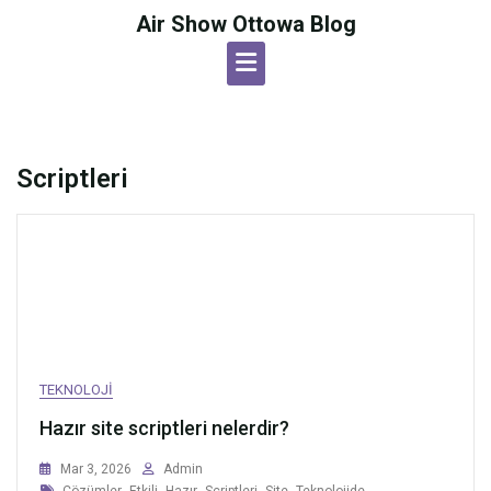
Skip
Air Show Ottowa Blog
to
content
Scriptleri
TEKNOLOJI
Hazır site scriptleri nelerdir?
Mar 3, 2026
Admin
Tags