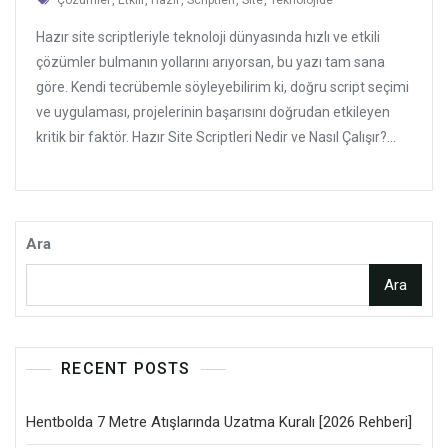
Çözümler
,
Etkili
,
Hazır
,
Scriptleri
,
Site
,
Teknolojide
Hazır site scriptleriyle teknoloji dünyasında hızlı ve etkili
çözümler bulmanın yollarını arıyorsan, bu yazı tam sana
göre. Kendi tecrübemle söyleyebilirim ki, doğru script seçimi
ve uygulaması, projelerinin başarısını doğrudan etkileyen
kritik bir faktör. Hazır Site Scriptleri Nedir ve Nasıl Çalışır?...
Ara
Ara
RECENT POSTS
Hentbolda 7 Metre Atışlarında Uzatma Kuralı [2026 Rehberi]