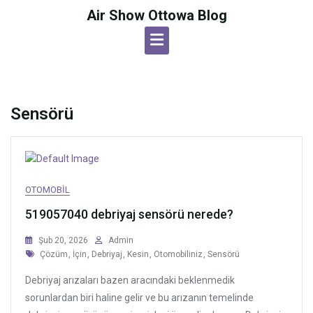
Skip
Air Show Ottowa Blog
to
content
Sensörü
OTOMOBIL
519057040 debriyaj sensörü nerede?
Şub 20, 2026
Admin
Tags
Çözüm
,
İçin
,
Debriyaj
,
Kesin
,
Otomobiliniz
,
Sensörü
Debriyaj arızaları bazen aracındaki beklenmedik
sorunlardan biri haline gelir ve bu arızanın temelinde