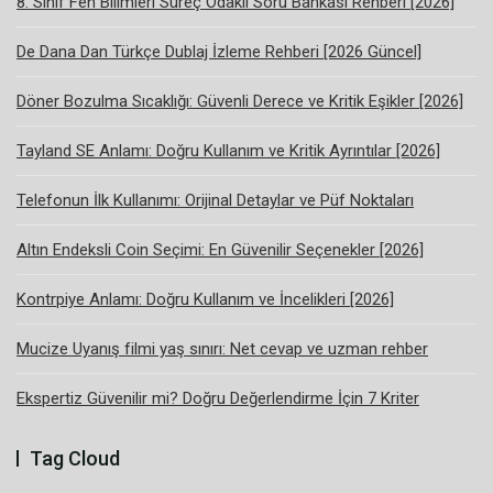
8. Sınıf Fen Bilimleri Süreç Odaklı Soru Bankası Rehberi [2026]
De Dana Dan Türkçe Dublaj İzleme Rehberi [2026 Güncel]
Döner Bozulma Sıcaklığı: Güvenli Derece ve Kritik Eşikler [2026]
Tayland SE Anlamı: Doğru Kullanım ve Kritik Ayrıntılar [2026]
Telefonun İlk Kullanımı: Orijinal Detaylar ve Püf Noktaları
Altın Endeksli Coin Seçimi: En Güvenilir Seçenekler [2026]
Kontrpiye Anlamı: Doğru Kullanım ve İncelikleri [2026]
Mucize Uyanış filmi yaş sınırı: Net cevap ve uzman rehber
Ekspertiz Güvenilir mi? Doğru Değerlendirme İçin 7 Kriter
Tag Cloud