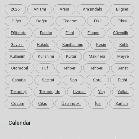
2026
Anlamı
Arası
Arasındaki
Bilgiler
Diğer
Doğru
Ekonomi
Etkili
Etkisi
Eğitimde
Farklar
Filmi
Finans
Güvenilir
Güvenli
Hukuki
Kanıtlanmış
Kesin
Kritik
Kullanım
Kullanımı
Kültür
Makinesi
Meyve
Otomobil
Püf
Rehber
Rehberi
Sanat
Sanatta
Seçimi
Son
Soru
Tarihi
Teknoloji
Teknolojide
Uzman
Yaş
Yolları
Çözüm
Çıkış
Üzerindeki
İçin
Şartları
Calendar