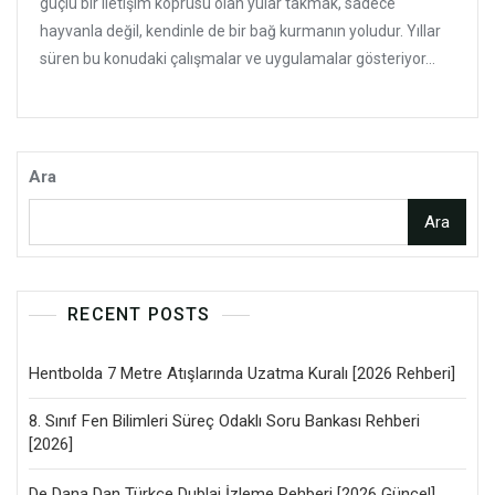
güçlü bir iletişim köprüsü olan yular takmak, sadece
hayvanla değil, kendinle de bir bağ kurmanın yoludur. Yıllar
süren bu konudaki çalışmalar ve uygulamalar gösteriyor...
Ara
Ara
RECENT POSTS
Hentbolda 7 Metre Atışlarında Uzatma Kuralı [2026 Rehberi]
8. Sınıf Fen Bilimleri Süreç Odaklı Soru Bankası Rehberi
[2026]
De Dana Dan Türkçe Dublaj İzleme Rehberi [2026 Güncel]