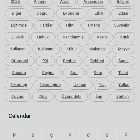
2026
Anlamı
Arası
Arasındaki
Bilgiler
Diğer
Doğru
Ekonomi
Etkili
Etkisi
Eğitimde
Farklar
Filmi
Finans
Güvenilir
Güvenli
Hukuki
Kanıtlanmış
Kesin
Kritik
Kullanım
Kullanımı
Kültür
Makinesi
Meyve
Otomobil
Püf
Rehber
Rehberi
Sanat
Sanatta
Seçimi
Son
Soru
Tarihi
Teknoloji
Teknolojide
Uzman
Yaş
Yolları
Çözüm
Çıkış
Üzerindeki
İçin
Şartları
Calendar
P
S
Ç
P
C
C
P