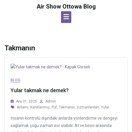
Skip
Air Show Ottowa Blog
to
content
Takmanın
BLOG
Yular takmak ne demek?
Ara 31, 2025
Admin
Tags
Anlamı
,
Kanıtlanmış
,
Püf
,
Takmanın
,
Uzmanlardan
,
Yular
İnsanın kontrolü dışındaki anlarda yönlendirme ve dengeyi
sağlamak çoğu zaman zor olabilir. At ve binici arasında