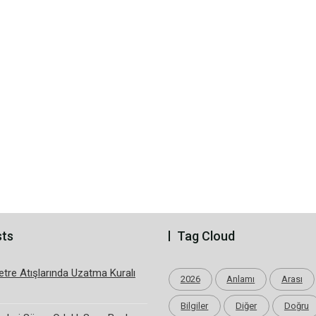
sts
Tag Cloud
tre Atışlarında Uzatma Kuralı
2026
Anlamı
Arası
Bilgiler
Diğer
Doğru