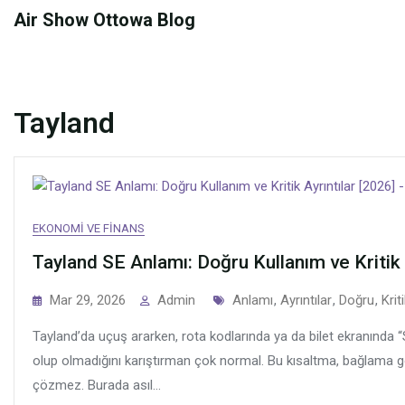
Skip
Air Show Ottowa Blog
to
content
Tayland
EKONOMI VE FINANS
Tayland SE Anlamı: Doğru Kullanım ve Kritik 
Tags
Mar 29, 2026
Admin
Anlamı
,
Ayrıntılar
,
Doğru
,
Krit
Tayland’da uçuş ararken, rota kodlarında ya da bilet ekranında “S
olup olmadığını karıştırman çok normal. Bu kısaltma, bağlama göre
çözmez. Burada asıl...