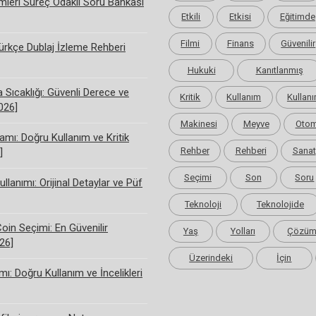
limleri Süreç Odaklı Soru Bankası
Etkili
Etkisi
Eğitimde
Filmi
Finans
Güvenilir
rkçe Dublaj İzleme Rehberi
Hukuki
Kanıtlanmış
Sıcaklığı: Güvenli Derece ve
Kritik
Kullanım
Kullanı
2026]
Makinesi
Meyve
Otom
amı: Doğru Kullanım ve Kritik
Rehber
Rehberi
Sanat
]
Seçimi
Son
Soru
ullanımı: Orijinal Detaylar ve Püf
Teknoloji
Teknolojide
Coin Seçimi: En Güvenilir
Yaş
Yolları
Çözü
26]
Üzerindeki
İçin
ı: Doğru Kullanım ve İncelikleri