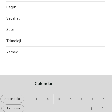
Sağlık
Seyahat
Spor
Teknoloji
Yemek
Calendar
Arasındaki
P
S
Ç
P
C
C
P
Ekonomi
1
2