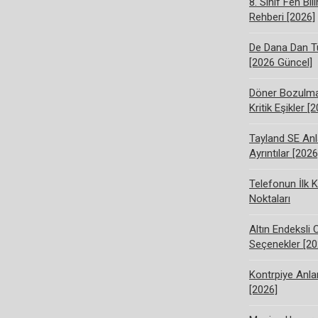
8. Sınıf Fen Bi
Rehberi [2026]
De Dana Dan Tü
[2026 Güncel]
Döner Bozulma 
Kritik Eşikler [
Tayland SE Anl
Ayrıntılar [2026
Telefonun İlk K
Noktaları
Altın Endeksli 
Seçenekler [20
Kontrpiye Anlam
[2026]