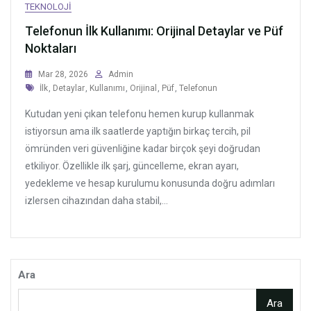
TEKNOLOJI
Telefonun İlk Kullanımı: Orijinal Detaylar ve Püf
Noktaları
Mar 28, 2026
Admin
Tags
İlk
,
Detaylar
,
Kullanımı
,
Orijinal
,
Püf
,
Telefonun
Kutudan yeni çıkan telefonu hemen kurup kullanmak
istiyorsun ama ilk saatlerde yaptığın birkaç tercih, pil
ömründen veri güvenliğine kadar birçok şeyi doğrudan
etkiliyor. Özellikle ilk şarj, güncelleme, ekran ayarı,
yedekleme ve hesap kurulumu konusunda doğru adımları
izlersen cihazından daha stabil,...
Ara
Ara