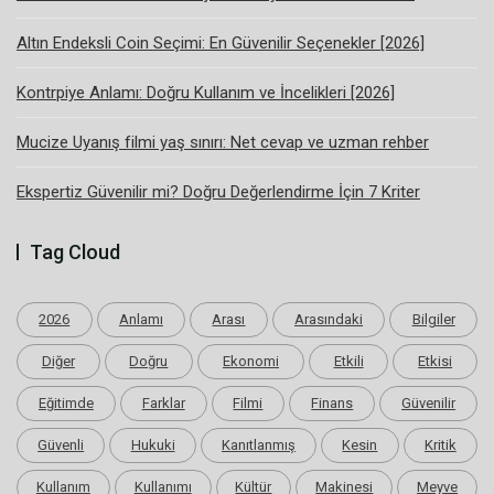
Altın Endeksli Coin Seçimi: En Güvenilir Seçenekler [2026]
Kontrpiye Anlamı: Doğru Kullanım ve İncelikleri [2026]
Mucize Uyanış filmi yaş sınırı: Net cevap ve uzman rehber
Ekspertiz Güvenilir mi? Doğru Değerlendirme İçin 7 Kriter
Tag Cloud
2026
Anlamı
Arası
Arasındaki
Bilgiler
Diğer
Doğru
Ekonomi
Etkili
Etkisi
Eğitimde
Farklar
Filmi
Finans
Güvenilir
Güvenli
Hukuki
Kanıtlanmış
Kesin
Kritik
Kullanım
Kullanımı
Kültür
Makinesi
Meyve