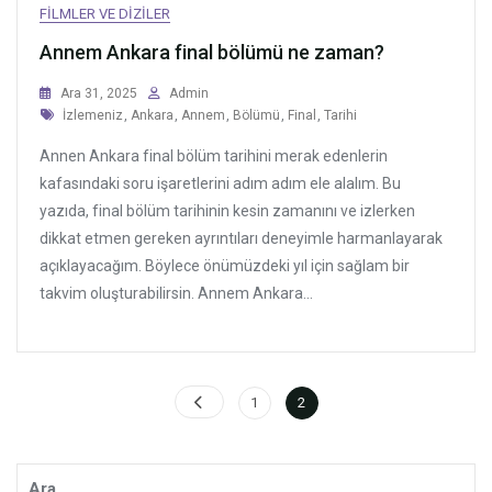
FILMLER VE DIZILER
Annem Ankara final bölümü ne zaman?
Ara 31, 2025
Admin
Tags
İzlemeniz
,
Ankara
,
Annem
,
Bölümü
,
Final
,
Tarihi
Annen Ankara final bölüm tarihini merak edenlerin
kafasındaki soru işaretlerini adım adım ele alalım. Bu
yazıda, final bölüm tarihinin kesin zamanını ve izlerken
dikkat etmen gereken ayrıntıları deneyimle harmanlayarak
açıklayacağım. Böylece önümüzdeki yıl için sağlam bir
takvim oluşturabilirsin. Annem Ankara...
Yazı
Page
Page
1
2
sayfalaması
Ara