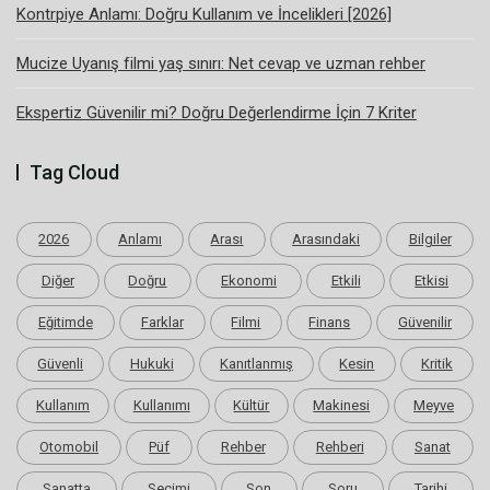
Kontrpiye Anlamı: Doğru Kullanım ve İncelikleri [2026]
Mucize Uyanış filmi yaş sınırı: Net cevap ve uzman rehber
Ekspertiz Güvenilir mi? Doğru Değerlendirme İçin 7 Kriter
Tag Cloud
2026
Anlamı
Arası
Arasındaki
Bilgiler
Diğer
Doğru
Ekonomi
Etkili
Etkisi
Eğitimde
Farklar
Filmi
Finans
Güvenilir
Güvenli
Hukuki
Kanıtlanmış
Kesin
Kritik
Kullanım
Kullanımı
Kültür
Makinesi
Meyve
Otomobil
Püf
Rehber
Rehberi
Sanat
Sanatta
Seçimi
Son
Soru
Tarihi