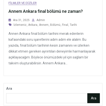
FILMLER VE DIZILER
Annem Ankara final bölümü ne zaman?
Ara 31, 2025
Admin
Tags
İzlemeniz
,
Ankara
,
Annem
,
Bölümü
,
Final
,
Tarihi
Annen Ankara final bölüm tarihini merak edenlerin
kafasındaki soru işaretlerini adım adım ele alalım. Bu
yazıda, final bölüm tarihinin kesin zamanını ve izlerken
dikkat etmen gereken ayrıntıları deneyimle harmanlayarak
açıklayacağım. Böylece önümüzdeki yıl için sağlam bir
takvim oluşturabilirsin. Annem Ankara...
Ara
Ara