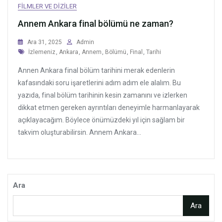
FILMLER VE DIZILER
Annem Ankara final bölümü ne zaman?
Ara 31, 2025
Admin
Tags
İzlemeniz
,
Ankara
,
Annem
,
Bölümü
,
Final
,
Tarihi
Annen Ankara final bölüm tarihini merak edenlerin
kafasındaki soru işaretlerini adım adım ele alalım. Bu
yazıda, final bölüm tarihinin kesin zamanını ve izlerken
dikkat etmen gereken ayrıntıları deneyimle harmanlayarak
açıklayacağım. Böylece önümüzdeki yıl için sağlam bir
takvim oluşturabilirsin. Annem Ankara...
Ara
Ara