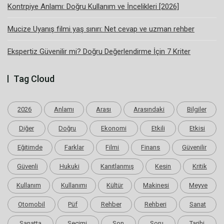
Kontrpiye Anlamı: Doğru Kullanım ve İncelikleri [2026]
Mucize Uyanış filmi yaş sınırı: Net cevap ve uzman rehber
Ekspertiz Güvenilir mi? Doğru Değerlendirme İçin 7 Kriter
Tag Cloud
2026
Anlamı
Arası
Arasındaki
Bilgiler
Diğer
Doğru
Ekonomi
Etkili
Etkisi
Eğitimde
Farklar
Filmi
Finans
Güvenilir
Güvenli
Hukuki
Kanıtlanmış
Kesin
Kritik
Kullanım
Kullanımı
Kültür
Makinesi
Meyve
Otomobil
Püf
Rehber
Rehberi
Sanat
Sanatta
Seçimi
Son
Soru
Tarihi