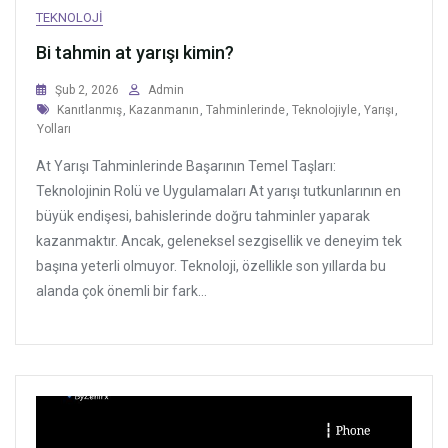
TEKNOLOJI
Bi tahmin at yarışı kimin?
Şub 2, 2026
Admin
Tags
Kanıtlanmış
,
Kazanmanın
,
Tahminlerinde
,
Teknolojiyle
,
Yarışı
,
Yolları
At Yarışı Tahminlerinde Başarının Temel Taşları:
Teknolojinin Rolü ve Uygulamaları At yarışı tutkunlarının en
büyük endişesi, bahislerinde doğru tahminler yaparak
kazanmaktır. Ancak, geleneksel sezgisellik ve deneyim tek
başına yeterli olmuyor. Teknoloji, özellikle son yıllarda bu
alanda çok önemli bir fark...