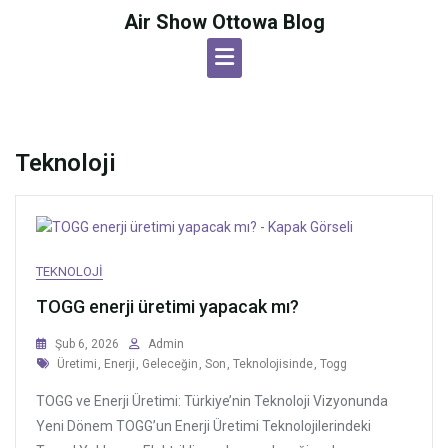
Skip
Air Show Ottowa Blog
to
content
Teknoloji
TEKNOLOJI
TOGG enerji üretimi yapacak mı?
Şub 6, 2026
Admin
Tags
Üretimi
,
Enerji
,
Geleceğin
,
Son
,
Teknolojisinde
,
Togg
TOGG ve Enerji Üretimi: Türkiye’nin Teknoloji Vizyonunda
Yeni Dönem TOGG’un Enerji Üretimi Teknolojilerindeki