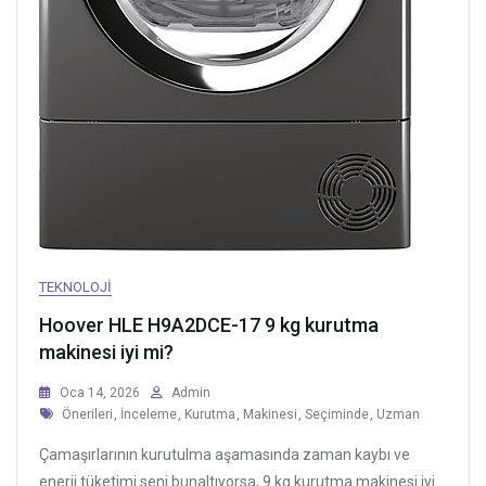
TEKNOLOJI
Hoover HLE H9A2DCE-17 9 kg kurutma
makinesi iyi mi?
Oca 14, 2026
Admin
Tags
Önerileri
,
İnceleme
,
Kurutma
,
Makinesi
,
Seçiminde
,
Uzman
Çamaşırlarının kurutulma aşamasında zaman kaybı ve
enerji tüketimi seni bunaltıyorsa, 9 kg kurutma makinesi iyi