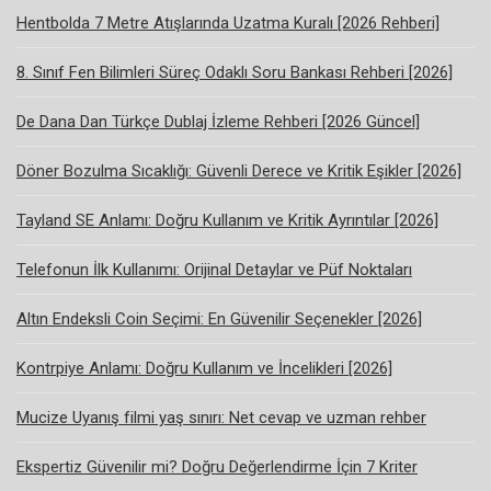
Hentbolda 7 Metre Atışlarında Uzatma Kuralı [2026 Rehberi]
8. Sınıf Fen Bilimleri Süreç Odaklı Soru Bankası Rehberi [2026]
De Dana Dan Türkçe Dublaj İzleme Rehberi [2026 Güncel]
Döner Bozulma Sıcaklığı: Güvenli Derece ve Kritik Eşikler [2026]
Tayland SE Anlamı: Doğru Kullanım ve Kritik Ayrıntılar [2026]
Telefonun İlk Kullanımı: Orijinal Detaylar ve Püf Noktaları
Altın Endeksli Coin Seçimi: En Güvenilir Seçenekler [2026]
Kontrpiye Anlamı: Doğru Kullanım ve İncelikleri [2026]
Mucize Uyanış filmi yaş sınırı: Net cevap ve uzman rehber
Ekspertiz Güvenilir mi? Doğru Değerlendirme İçin 7 Kriter