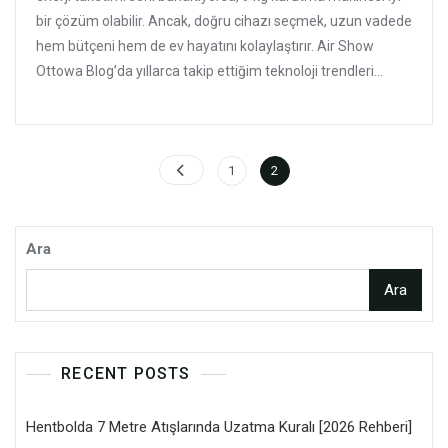
bir çözüm olabilir. Ancak, doğru cihazı seçmek, uzun vadede
hem bütçeni hem de ev hayatını kolaylaştırır. Air Show
Ottowa Blog’da yıllarca takip ettiğim teknoloji trendleri...
Yazı
Page
Page
1
2
sayfalaması
Ara
Ara
RECENT POSTS
Hentbolda 7 Metre Atışlarında Uzatma Kuralı [2026 Rehberi]