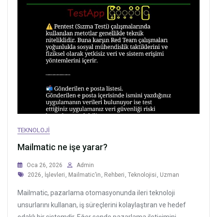
TEKNOLOJI
Mailmatic ne işe yarar?
Oca 26, 2026
Admin
Tags
2026
,
İşlevleri
,
Mailmatic’in
,
Rehberi
,
Teknolojisi
,
Uzman
Mailmatic, pazarlama otomasyonunda ileri teknoloji
unsurlarını kullanan, iş süreçlerini kolaylaştıran ve hedef