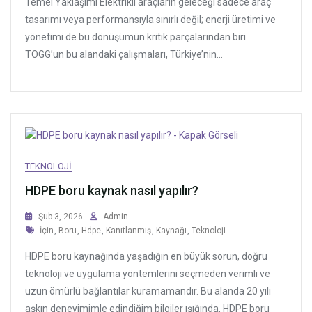
Temel Yaklaşımı Elektrikli araçların geleceği sadece araç
tasarımı veya performansıyla sınırlı değil; enerji üretimi ve
yönetimi de bu dönüşümün kritik parçalarından biri.
TOGG’un bu alandaki çalışmaları, Türkiye’nin...
TEKNOLOJI
HDPE boru kaynak nasıl yapılır?
Şub 3, 2026
Admin
Tags
İçin
,
Boru
,
Hdpe
,
Kanıtlanmış
,
Kaynağı
,
Teknoloji
HDPE boru kaynağında yaşadığın en büyük sorun, doğru
teknoloji ve uygulama yöntemlerini seçmeden verimli ve
uzun ömürlü bağlantılar kuramamandır. Bu alanda 20 yılı
aşkın deneyimimle edindiğim bilgiler ışığında, HDPE boru