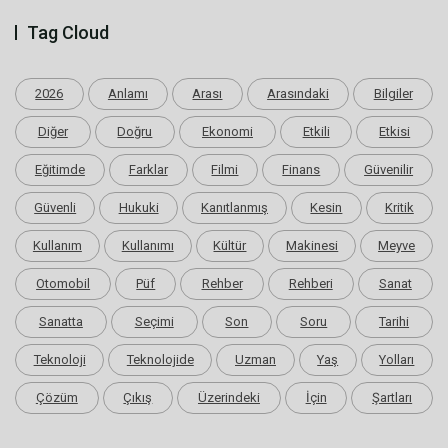
Tag Cloud
2026
Anlamı
Arası
Arasındaki
Bilgiler
Diğer
Doğru
Ekonomi
Etkili
Etkisi
Eğitimde
Farklar
Filmi
Finans
Güvenilir
Güvenli
Hukuki
Kanıtlanmış
Kesin
Kritik
Kullanım
Kullanımı
Kültür
Makinesi
Meyve
Otomobil
Püf
Rehber
Rehberi
Sanat
Sanatta
Seçimi
Son
Soru
Tarihi
Teknoloji
Teknolojide
Uzman
Yaş
Yolları
Çözüm
Çıkış
Üzerindeki
İçin
Şartları